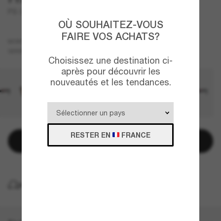
PS 06YS
OÙ SOUHAITEZ-VOUS
FAIRE VOS ACHATS?
Noir
MONTURE
Bleu
VERRES
Choisissez une destination ci-
après pour découvrir les
nouveautés et les tendances.
RESTER EN
FRANCE
Ajouter au panier
LIVRAISON À DOMICILE GRATUITE