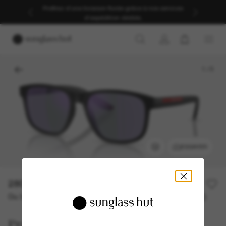
Profitez d’une livraison fluide grâce à nos services
d’expédition dédiés.
1
/
5
ESSAYER
280,00€
Ou 3 versements à partir de
TAEG 0% avec
93,33 €
Prada Linea Rossa