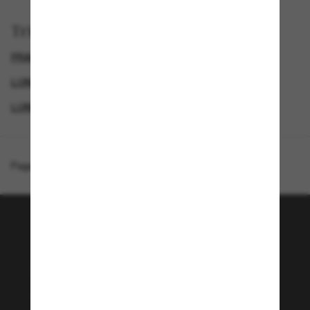
Trier par
PRADA LINEA ROSSA LUNETTE
GENDER
LUNETTES DE SOLEIL DE CRÉATEURS
LUNETTES DE SOLEIL POUR LE SPORT
Page d'accueil
/
Prada Linea Rossa
/
PS 06YS
Rejoignez la communauté
Sunglass Hut!
Envie de profiter d’événements VIP, de sélections
exclusives et d’offres comme 10 € de réduction*
sur votre prochain achat ? Abonnez-vous à notre
newsletter. *Les CGV s’appliquent.