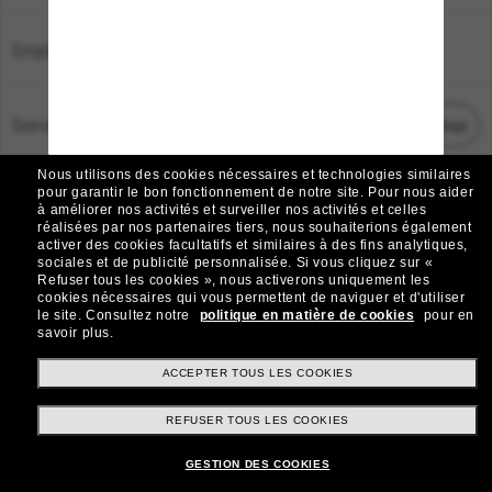
Emplacement:
France
Service Client
Démarrez le chat
Nous utilisons des cookies nécessaires et technologies similaires
TOUS DROITS RÉSERVÉS © 2026 SUNGLASS HUT.
pour garantir le bon fonctionnement de notre site.
Pour nous aider
à améliorer nos activités et surveiller nos activités et celles
Les photos et images sur le site sont publiées à des fins d`illustration.
réalisées par nos partenaires tiers, nous souhaiterions également
activer des cookies facultatifs et similaires à des fins analytiques,
|
|
Avis sur les cookies
Politique de confidentialité
sociales et de publicité personnalisée.
Si vous cliquez sur «
Refuser tous les cookies », nous activerons uniquement les
cookies nécessaires qui vous permettent de naviguer et d'utiliser
|
|
le site.
Consultez notre
politique en matière de cookies
pour en
Conditions Générales
AdChoices
savoir plus.
Do Not Sell My Personal Information
ACCEPTER TOUS LES COOKIES
REFUSER TOUS LES COOKIES
Autres sites du Groupe
GESTION DES COOKIES