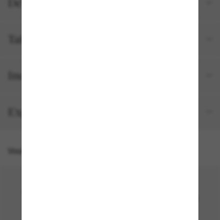
Détails du produit
Tailles et ajustements
Inclus avec votre commande
Expédition et retour gratuits
Vous pourriez aussi aimer
30% off