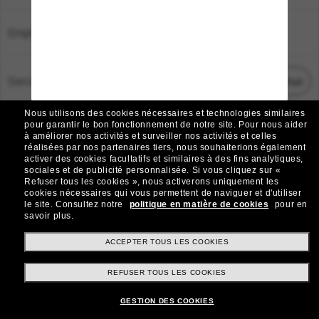
Emplacement:
France
Service Client
Démarrez le chat
Nous utilisons des cookies nécessaires et technologies similaires
TOUS DROITS RÉSERVÉS © 2026 SUNGLASS HUT.
pour garantir le bon fonctionnement de notre site.
Pour nous aider
à améliorer nos activités et surveiller nos activités et celles
Les photos et images sur le site sont publiées à des fins d`illustration.
réalisées par nos partenaires tiers, nous souhaiterions également
activer des cookies facultatifs et similaires à des fins analytiques,
|
|
Avis sur les cookies
Politique de confidentialité
sociales et de publicité personnalisée.
Si vous cliquez sur «
Refuser tous les cookies », nous activerons uniquement les
cookies nécessaires qui vous permettent de naviguer et d'utiliser
|
|
le site.
Consultez notre
politique en matière de cookies
pour en
Conditions Générales
AdChoices
savoir plus.
Do Not Sell My Personal Information
ACCEPTER TOUS LES COOKIES
REFUSER TOUS LES COOKIES
Autres sites du Groupe
GESTION DES COOKIES