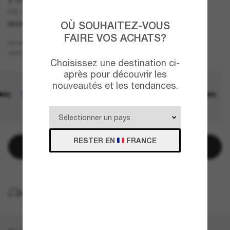
PS 01ZS
OÙ SOUHAITEZ-VOUS
NOUVEAUTÉ
FAIRE VOS ACHATS?
Argent
MONTURE
Brun
VERRES
Choisissez une destination ci-
après pour découvrir les
nouveautés et les tendances.
RESTER EN
FRANCE
Ajouter au panier
LIVRAISON À DOMICILE GRATUITE