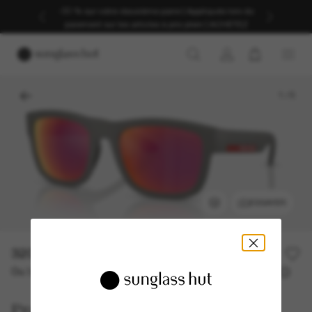
-30 % sur votre deuxième paire | Appliqués lors du
paiement sur les articles à prix plein | ACHETEZ
1
/
5
ESSAYER
320,00€
Ou 3 versements à partir de
TAEG 0% avec
106,67 €
Prada Linea Rossa