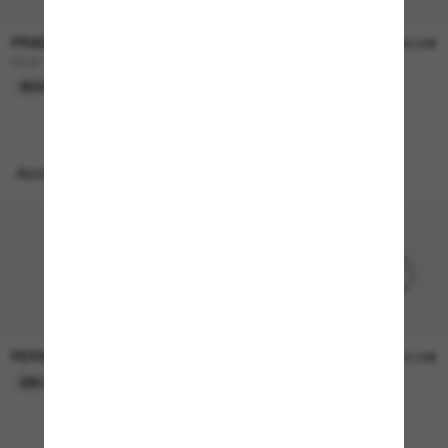
PRADA LINEA ROSSA
PRADA LINEA ROSSA
365,00€
280,00€
PS B11SU
PS B09SU
NOUVEAUTÉ
NOUVEAUTÉ
Accessoires parfaits
PERSOL
PERSOL
26,00€
37,00€
EN LIGNE SEULEMENT
EN LIGNE SEULEMENT