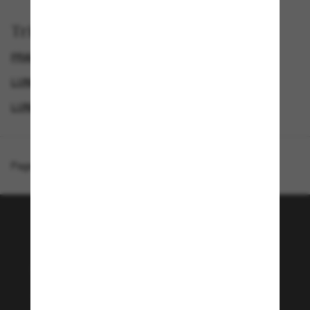
Trier par
PRADA LINEA ROSSA LUNETTE
GENDER
LUNETTES DE SOLEIL DE CRÉATEURS
LUNETTES DE SOLEIL POUR LE SPORT
Page d'accueil
/
Prada Linea Rossa
/
PS 01ZS
Rejoignez la communauté
Sunglass Hut!
Envie de profiter d’événements VIP, de sélections
exclusives et d’offres comme 10 € de réduction*
sur votre prochain achat ? Abonnez-vous à notre
newsletter. *Les CGV s’appliquent.