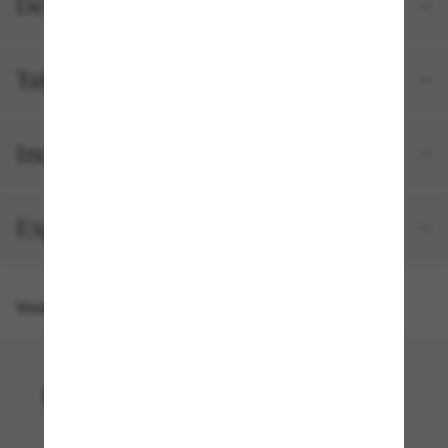
Détails du produit
Tailles et ajustements
Inclus avec votre commande
Expédition et retour gratuits
Vous pourriez aussi aimer