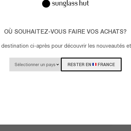
OÙ SOUHAITEZ-VOUS FAIRE VOS ACHATS?
destination ci-après pour découvrir les nouveautés e
RESTER EN
FRANCE