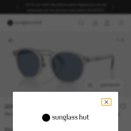
-30 % sur votre deuxième paire | Appliqués lors du
paiement sur les articles à prix plein | ACHETEZ
1
/
5
ESSAYER
221,00€
Ou 3 versements à partir de
TAEG 0% avec
73,67 €
Polo Ralph Lauren