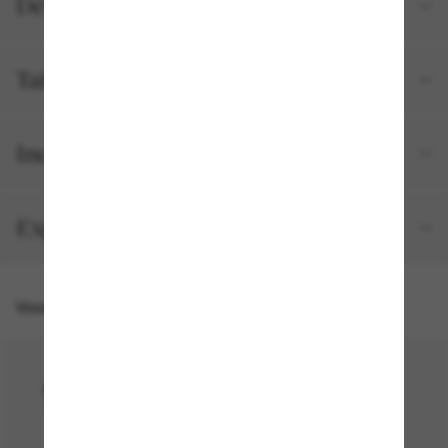
Détails du produit
Tailles et ajustements
Inclus avec votre commande
Expédition et retour gratuits
Vous pourriez aussi aimer
50% off