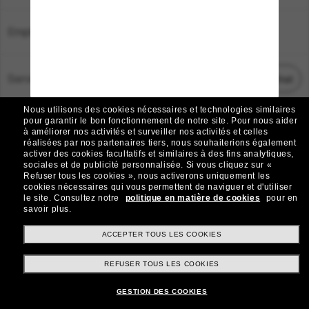
Emplacement:
France
Service Client
Démarrez le chat
Nous utilisons des cookies nécessaires et technologies similaires
TOUS DROITS RÉSERVÉS © 2026 SUNGLASS HUT.
pour garantir le bon fonctionnement de notre site.
Pour nous aider
à améliorer nos activités et surveiller nos activités et celles
Les photos et images sur le site sont publiées à des fins d`illustration.
réalisées par nos partenaires tiers, nous souhaiterions également
activer des cookies facultatifs et similaires à des fins analytiques,
|
|
Avis sur les cookies
Politique de confidentialité
sociales et de publicité personnalisée.
Si vous cliquez sur «
Refuser tous les cookies », nous activerons uniquement les
cookies nécessaires qui vous permettent de naviguer et d'utiliser
|
|
le site.
Consultez notre
politique en matière de cookies
pour en
Conditions Générales
AdChoices
savoir plus.
Do Not Sell My Personal Information
ACCEPTER TOUS LES COOKIES
REFUSER TOUS LES COOKIES
Autres sites du Groupe
GESTION DES COOKIES