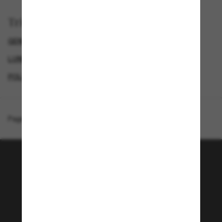
Trier par
GENDER
SPECIALDEALS
LUNETTES DE SOLEIL DE CRÉATEURS
POLO RALPH LAUREN LUNETTE
Page d'accueil
/
Polo Ralph Lauren
/
PH4230
Rejoignez la communauté
Sunglass Hut!
Envie de profiter d’événements VIP, de sélections
exclusives et d’offres comme 10 € de réduction*
sur votre prochain achat ? Abonnez-vous à notre
newsletter. *Les CGV s’appliquent.