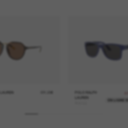
 LAUREN
221,00€
POLO RALPH
5
LAUREN
EN LIGNE 
PH4162