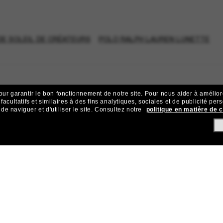
E SOLEIL DE CRÉATEURS
POLO RALPH LAUREN LUNETTE
our garantir le bon fonctionnement de notre site.
Pour nous aider à améliorer
acultatifs et similaires à des fins analytiques, sociales et de publicité per
 naviguer et d'utiliser le site.
Consultez notre
politique en matière de 
ejoignez la communauté Sunglass Hu
ives et d’offres comme 10 € de réduction* sur votre prochain achat 
Sabonner!