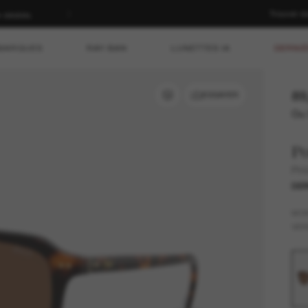
Trouver d
n dédiés.
MARQUES
RAY-BAN
LUNETTES IA
DERNIÈ
89
ESSAYER
Ou 
Po
PH
DER
MO
VER