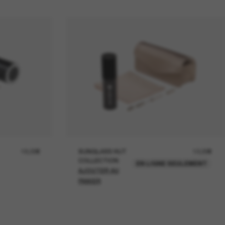
19,00€
SUNGLASS HUT
12,00€
COLLECTION
EN LIGNE SEULEMENT
AJOUTER AU
PANIER