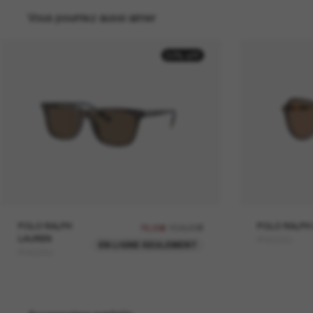
Vous pourriez aussi aimer
50% off
POLO RALPH
158,00€
POLO RALPH
79,00€
LAUREN
PH4223U
EN LIGNE SEULEMENT
PH4205U