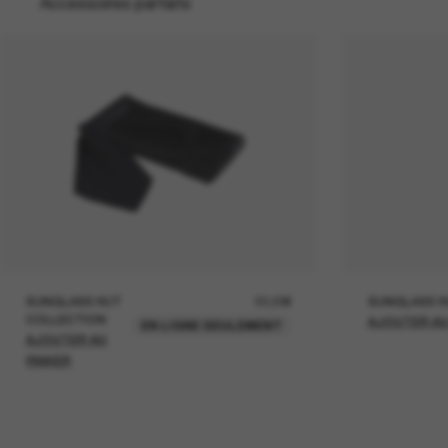
Accessoires parfaits
SUNGLASS HUT
22,00€
SUNGLASS H
COLLECTION
AJOUTER AU
EN LIGNE SEULEMENT
AJOUTER AU
PANIER