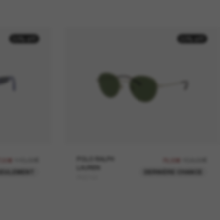
50% off
50% off
115,00€
POLO RALPH
158,00€
7,50€
79,00€
LAUREN
SEULEMENT
DERNIÈRE CHANCE
PH3144