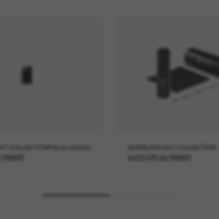
UT COLLECTION
Prix en attente
SUNGLASS HUT COLLECTION
 PANIER
AJOUTER AU PANIER