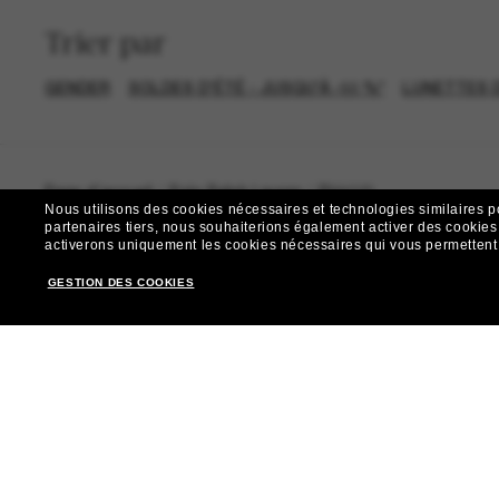
Trier par
GENDER
SOLDES D'ÉTÉ - JUSQU'À -50 %*
LUNETTES D
Page d'accueil
/
Polo Ralph Lauren
/
PH4225
Nous utilisons des cookies nécessaires et technologies similaires p
partenaires tiers, nous souhaiterions également activer des cookies f
activerons uniquement les cookies nécessaires qui vous permettent de
GESTION DES COOKIES
R
Envie de profiter d’événements VIP, de sélections exclus