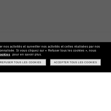
 nos activités et surveiller nos activités et celles réalisées par nos
sonnalisée.
Si vous cliquez sur « Refuser tous les cookies », nous
cookies
pour en savoir plus.
REFUSER TOUS LES COOKIES
ACCEPTER TOUS LES COOKIES
t!
? Abonnez-vous à notre newsletter. *Les CGV s’appliquent.