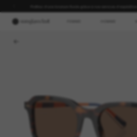
Profitez d’une livraison fluide grâce à nos services d’expéditio
FEMME
HOMME