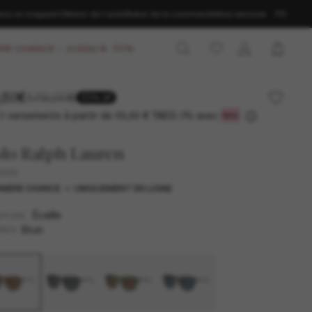
ans un magasin
Obtenir de l’aide
Statut de la commande
Nos services
FR
RE CHANCE – JUSQU'À -50%
,50€
179,00€
50% off
3 versements à partir de
TAEG 0% avec
29,83 €
lo Ralph Lauren
4225
NIÈRE CHANCE
UNIQUEMENT EN LIGNE
Écaille
NTURE
Brun
RES