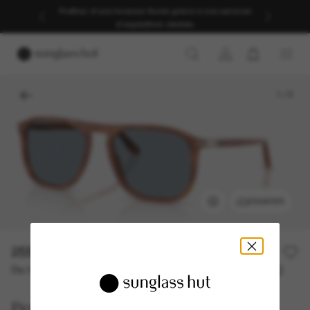
Profitez d’une livraison fluide grâce à nos services
d’expédition dédiés.
1
/
5
ESSAYER
255,00€
Ou 3 versements à partir de
TAEG 0% avec
85,00 €
Persol