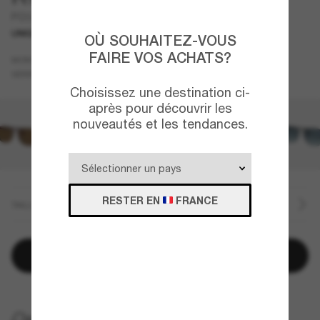
PO3392S
UNIQUEMENT EN LIGNE
NOUVEAUTÉ
OÙ SOUHAITEZ-VOUS
FAIRE VOS ACHATS?
Brun
MONTURE
Bleu
VERRES
Choisissez une destination ci-
après pour découvrir les
nouveautés et les tendances.
RESTER EN
FRANCE
TAILLE
Ajouter au panier
LIVRAISON À DOMICILE GRATUITE