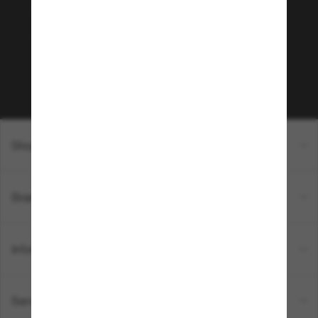
Envie de profiter d’événements VIP, de sélections
exclusives et d’offres comme 10 € de réduction*
sur votre prochain achat ? Abonnez-vous à notre
newsletter. *Les CGV s’appliquent.
Sabonner!
Shopping en ligne
Brands
Informations
Service Client