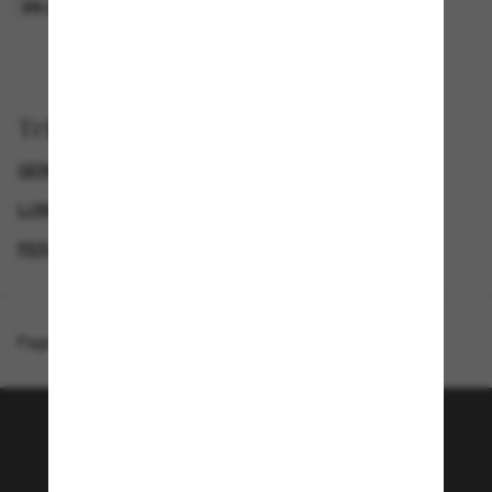
EN LIGNE SEULEMENT
EN LIGNE SEULEMENT
Trier par
GENDER
LUNETTES DE SOLEIL DE LUXE
LUNETTES DE SOLEIL DE CRÉATEURS
PERSOL LUNETTE
Page d'accueil
/
Persol
/
PO3392S
Rejoignez la communauté
Sunglass Hut!