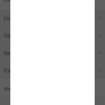
Détails du produit
Tailles et ajustements
Inclus avec votre commande
Expédition et retour gratuits
Vous pourriez aussi aimer
50% off