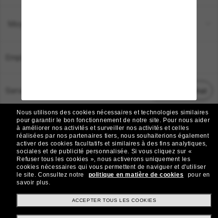
Moyens de paiement
Emplacement:
France
Service Client
Démarrez le chat
Nous utilisons des cookies nécessaires et technologies similaires
TOUS DROITS RÉSERVÉS © 2026 SUNGLASS HUT.
pour garantir le bon fonctionnement de notre site.
Pour nous aider
à améliorer nos activités et surveiller nos activités et celles
Les photos et images sur le site sont publiées à des fins d`illustration.
réalisées par nos partenaires tiers, nous souhaiterions également
activer des cookies facultatifs et similaires à des fins analytiques,
|
|
Avis sur les cookies
Politique de confidentialité
sociales et de publicité personnalisée.
Si vous cliquez sur «
Refuser tous les cookies », nous activerons uniquement les
cookies nécessaires qui vous permettent de naviguer et d'utiliser
|
|
le site.
Consultez notre
politique en matière de cookies
pour en
Conditions Générales
AdChoices
savoir plus.
Do Not Sell My Personal Information
ACCEPTER TOUS LES COOKIES