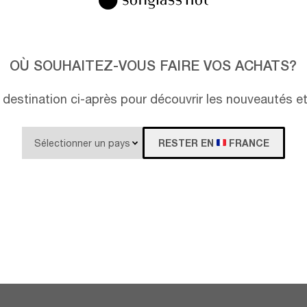
OÙ SOUHAITEZ-VOUS FAIRE VOS ACHATS?
destination ci-après pour découvrir les nouveautés e
RESTER EN
FRANCE
235,00€
PERSOL
PO0649 649 - Original
EN LIGNE SEULEMENT