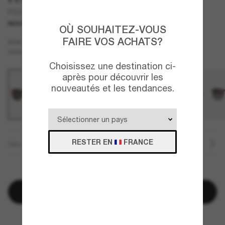
PO3392S
NOUVEAUTÉ
OÙ SOUHAITEZ-VOUS
FAIRE VOS ACHATS?
Écaille
MONTURE
Vert
VERRES
Choisissez une destination ci-
après pour découvrir les
nouveautés et les tendances.
RESTER EN
FRANCE
TAILLE
QUELQUES PIÈCES RESTANTES!
Ajouter au panier