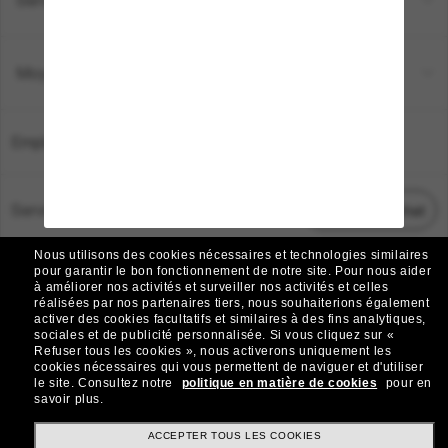
Moyens de paiement
Emplacement:
France
Service Client
Démarrez le chat
Nous utilisons des cookies nécessaires et technologies similaires
TOUS DROITS RÉSERVÉS © 2026 SUNGLASS HUT.
pour garantir le bon fonctionnement de notre site.
Pour nous aider
à améliorer nos activités et surveiller nos activités et celles
Les photos et images sur le site sont publiées à des fins d`illustration.
réalisées par nos partenaires tiers, nous souhaiterions également
activer des cookies facultatifs et similaires à des fins analytiques,
|
|
Avis sur les cookies
Politique de confidentialité
sociales et de publicité personnalisée.
Si vous cliquez sur «
Refuser tous les cookies », nous activerons uniquement les
cookies nécessaires qui vous permettent de naviguer et d'utiliser
|
|
le site.
Consultez notre
politique en matière de cookies
pour en
Conditions Générales
AdChoices
savoir plus.
Do Not Sell My Personal Information
ACCEPTER TOUS LES COOKIES