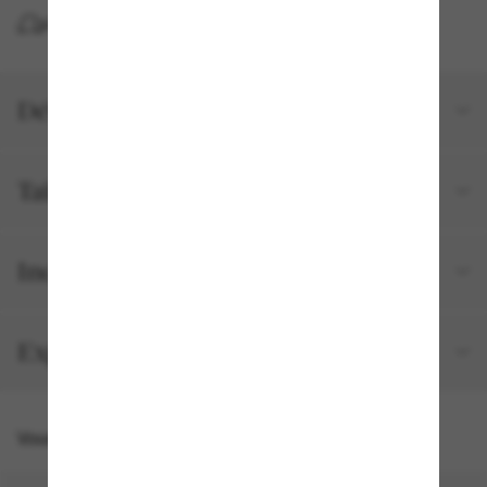
LIVRAISON À DOMICILE GRATUITE
Détails du produit
Tailles et ajustements
Inclus avec votre commande
Expédition et retour gratuits
Vous pourriez aussi aimer