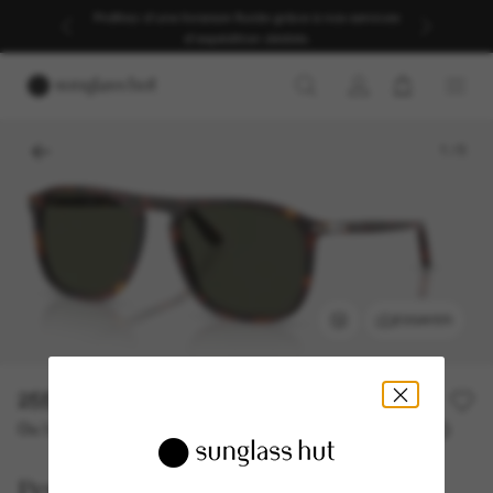
Profitez d’une livraison fluide grâce à nos services
d’expédition dédiés.
1
/
5
ESSAYER
255,00€
Ou 3 versements à partir de
TAEG 0% avec
85,00 €
Persol