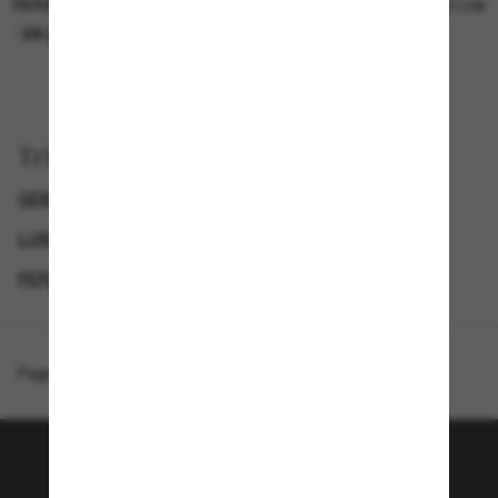
PERSOL
PERSOL
26,00€
37,00€
EN LIGNE SEULEMENT
EN LIGNE SEULEMENT
Trier par
GENDER
LUNETTES DE SOLEIL DE LUXE
LUNETTES DE SOLEIL DE CRÉATEURS
PERSOL LUNETTE
Page d'accueil
/
Persol
/
PO3392S
Rejoignez la communauté