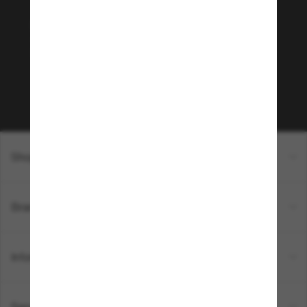
Sunglass Hut!
Envie de profiter d’événements VIP, de sélections
exclusives et d’offres comme 10 € de réduction*
sur votre prochain achat ? Abonnez-vous à notre
newsletter. *Les CGV s’appliquent.
Sabonner!
Shopping en ligne
Brands
Informations
Service Client