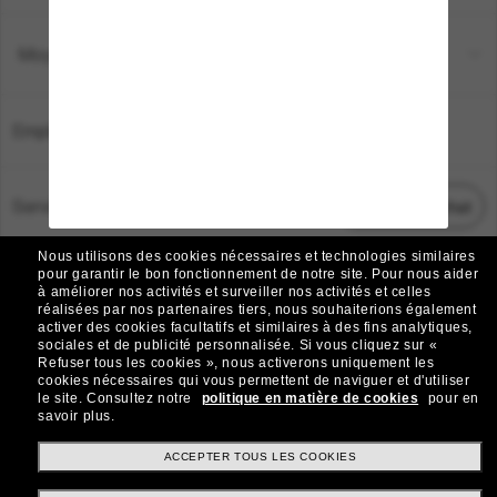
Moyens de paiement
Emplacement:
France
Service Client
Démarrez le chat
Nous utilisons des cookies nécessaires et technologies similaires
TOUS DROITS RÉSERVÉS © 2026 SUNGLASS HUT.
pour garantir le bon fonctionnement de notre site.
Pour nous aider
à améliorer nos activités et surveiller nos activités et celles
Les photos et images sur le site sont publiées à des fins d`illustration.
réalisées par nos partenaires tiers, nous souhaiterions également
activer des cookies facultatifs et similaires à des fins analytiques,
|
|
Avis sur les cookies
Politique de confidentialité
sociales et de publicité personnalisée.
Si vous cliquez sur «
Refuser tous les cookies », nous activerons uniquement les
cookies nécessaires qui vous permettent de naviguer et d'utiliser
|
|
le site.
Consultez notre
politique en matière de cookies
pour en
Conditions Générales
AdChoices
savoir plus.
Do Not Sell My Personal Information
ACCEPTER TOUS LES COOKIES