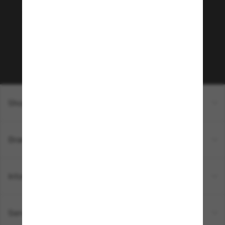
Envie de profiter d’événements VIP, de sélections
exclusives et d’offres comme 10 € de réduction*
sur votre prochain achat ? Abonnez-vous à notre
newsletter. *Les CGV s’appliquent.
Sabonner!
Shopping en ligne
Brands
Informations
Service Client