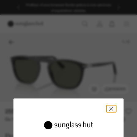
Profitez d’une livraison fluide grâce à nos services
d’expédition dédiés.
1
/
5
ESSAYER
255,00€
Ou 3 versements à partir de
TAEG 0% avec
85,00 €
Persol