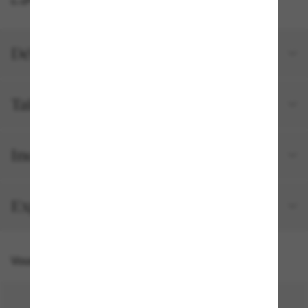
Détails du produit
Tailles et ajustements
Inclus avec votre commande
Expédition et retour gratuits
Vous pourriez aussi aimer
50% off