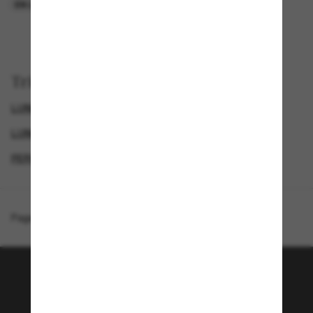
EN LIGNE SEULEMENT
EN LIGNE SEULEMENT
Trier par
LUNETTES DE SOLEIL DE LUXE
GENDER
LUNETTES DE SOLEIL DE CRÉATEURS
PERSOL LUNETTE
Page d'accueil
/
Persol
/
PO3391S - Gae
Rejoignez la communauté
Sunglass Hut!