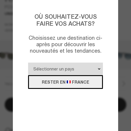
PO3391S - Gae
UNIQUEMENT EN LIGNE
NOUVEAUTÉ
OÙ SOUHAITEZ-VOUS
FAIRE VOS ACHATS?
Noir
MONTURE
Vert
VERRES
Choisissez une destination ci-
après pour découvrir les
nouveautés et les tendances.
RESTER EN
FRANCE
TAILLE
Ajouter au panier
LIVRAISON À DOMICILE GRATUITE