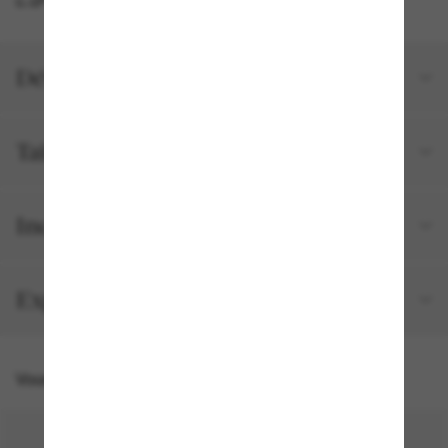
Détails du produit
Tailles et ajustements
Inclus avec votre commande
Expédition et retour gratuits
Vous pourriez aussi aimer
50% off