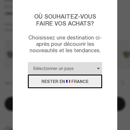
PO3383S
UNIQUEMENT EN LIGNE
NOUVEAUTÉ
OÙ SOUHAITEZ-VOUS
FAIRE VOS ACHATS?
Noir
MONTURE
Gris
Polarisant
VERRES
Choisissez une destination ci-
après pour découvrir les
nouveautés et les tendances.
RESTER EN
FRANCE
TAILLE
Ajouter au panier
LIVRAISON À DOMICILE GRATUITE