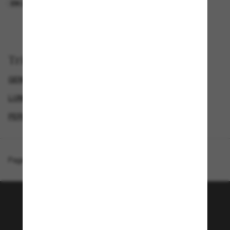
EN LIGNE SEULEMENT
EN LIGNE SEULEMENT
Trier par
GENDER
LUNETTES DE SOLEIL DE LUXE
LUNETTES DE SOLEIL DE CRÉATEURS
PERSOL LUNETTE
Page d'accueil
/
Persol
/
PO3383S
Rejoignez la communauté
Sunglass Hut!