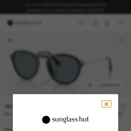
-30 % sur votre deuxième paire | Appliqués lors du
paiement sur les articles à prix plein | ACHETEZ
1
/
5
ESSAYER
350,00€
Ou 3 versements à partir de
TAEG 0% avec
116,67 €
Persol