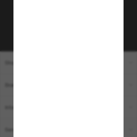
Envie de profiter d’événements VIP, de sélections
exclusives et d’offres comme 10 € de réduction*
sur votre prochain achat ? Abonnez-vous à notre
newsletter. *Les CGV s’appliquent.
Sabonner!
Shopping en ligne
Brands
Informations
Service Client