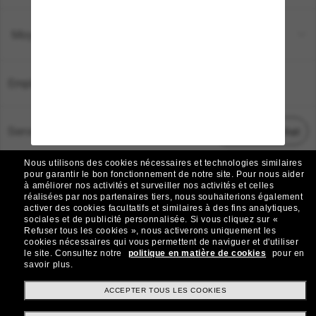
Moyens de paiement
Emplacement:
France
Service Client
Démarrez le chat
Nous utilisons des cookies nécessaires et technologies similaires
TOUS DROITS RÉSERVÉS © 2026 SUNGLASS HUT.
pour garantir le bon fonctionnement de notre site.
Pour nous aider
à améliorer nos activités et surveiller nos activités et celles
Les photos et images sur le site sont publiées à des fins d`illustration.
réalisées par nos partenaires tiers, nous souhaiterions également
activer des cookies facultatifs et similaires à des fins analytiques,
|
|
Avis sur les cookies
Politique de confidentialité
sociales et de publicité personnalisée.
Si vous cliquez sur «
Refuser tous les cookies », nous activerons uniquement les
cookies nécessaires qui vous permettent de naviguer et d'utiliser
|
|
le site.
Consultez notre
politique en matière de cookies
pour en
Conditions Générales
AdChoices
savoir plus.
Do Not Sell My Personal Information
ACCEPTER TOUS LES COOKIES