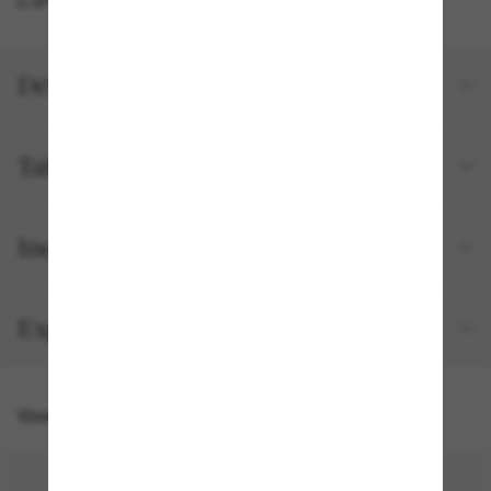
Détails du produit
Tailles et ajustements
Inclus avec votre commande
Expédition et retour gratuits
Vous pourriez aussi aimer
50% off