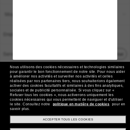
Moyens de paiement
Emplacement:
France
Service Client
Démarrez le chat
Nous utilisons des cookies nécessaires et technologies similaires
TOUS DROITS RÉSERVÉS © 2026 SUNGLASS HUT.
pour garantir le bon fonctionnement de notre site.
Pour nous aider
à améliorer nos activités et surveiller nos activités et celles
Les photos et images sur le site sont publiées à des fins d`illustration.
réalisées par nos partenaires tiers, nous souhaiterions également
activer des cookies facultatifs et similaires à des fins analytiques,
|
|
Avis sur les cookies
Politique de confidentialité
sociales et de publicité personnalisée.
Si vous cliquez sur «
Refuser tous les cookies », nous activerons uniquement les
cookies nécessaires qui vous permettent de naviguer et d'utiliser
|
|
le site.
Consultez notre
politique en matière de cookies
pour en
Conditions Générales
AdChoices
savoir plus.
Do Not Sell My Personal Information
ACCEPTER TOUS LES COOKIES