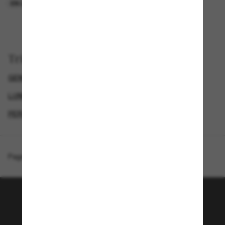
EN LIGNE SEULEMENT
EN LIGNE SEULEMENT
Trier par
GENDER
LUNETTES DE SOLEIL DE LUXE
LUNETTES DE SOLEIL DE CRÉATEURS
PERSOL LUNETTE
Page d'accueil
/
Persol
/
PO3380S
Rejoignez la communauté
Sunglass Hut!