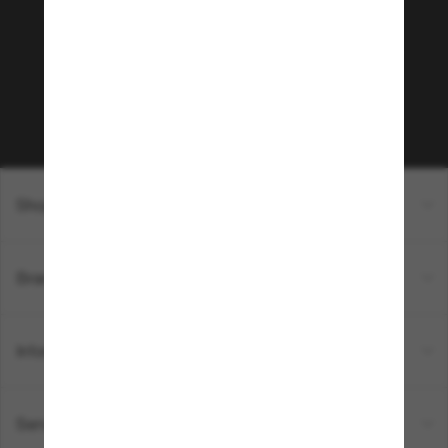
Envie de profiter d’événements VIP, de sélections
exclusives et d’offres comme 10 € de réduction*
sur votre prochain achat ? Abonnez-vous à notre
newsletter. *Les CGV s’appliquent.
Sabonner!
Shopping en ligne
Brands
Informations
Service Client