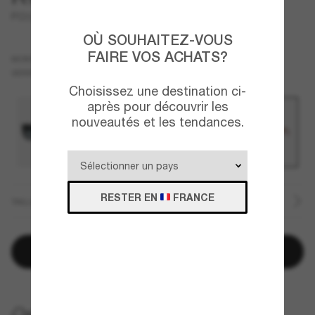
PO3380S
OÙ SOUHAITEZ-VOUS
FAIRE VOS ACHATS?
Brun
MONTURE
Bleu
VERRES
Choisissez une destination ci-
après pour découvrir les
nouveautés et les tendances.
RESTER EN
FRANCE
TAILLE
Ajouter au panier
LIVRAISON À DOMICILE GRATUITE