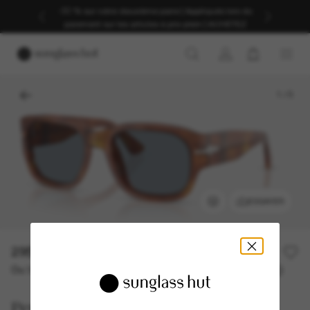
-30 % sur votre deuxième paire | Appliqués lors du
paiement sur les articles à prix plein | ACHETEZ
1
/
5
ESSAYER
295,00€
Ou 3 versements à partir de
TAEG 0% avec
98,33 €
Persol