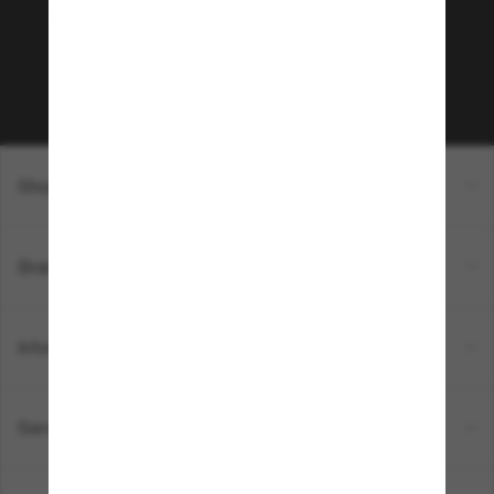
sur votre prochain achat ? Abonnez-vous à notre
newsletter. *Les CGV s’appliquent.
Sabonner!
Shopping en ligne
Brands
Informations
Service Client