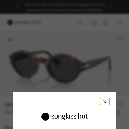
-30 % sur votre deuxième paire | Appliqués lors du
paiement sur les articles à prix plein | ACHETEZ
1
/
5
310,00€
Ou 3 versements à partir de
TAEG 0% avec
103,33 €
Persol