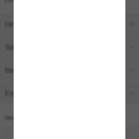
Détails du produit
Tailles et ajustements
Inclus avec votre commande
Expédition et retour gratuits
Vous pourriez aussi aimer
50% off