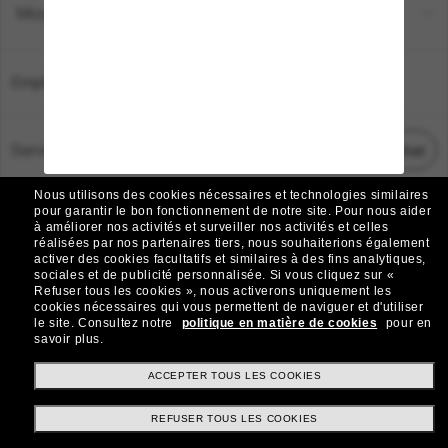
Moyens de paiement
Emplacement:
France
Service Client
Démarrez le chat
Nous utilisons des cookies nécessaires et technologies similaires
TOUS DROITS RÉSERVÉS © 2026 SUNGLASS HUT.
pour garantir le bon fonctionnement de notre site.
Pour nous aider
à améliorer nos activités et surveiller nos activités et celles
Les photos et images sur le site sont publiées à des fins d`illustration.
réalisées par nos partenaires tiers, nous souhaiterions également
activer des cookies facultatifs et similaires à des fins analytiques,
|
|
Avis sur les cookies
Politique de confidentialité
sociales et de publicité personnalisée.
Si vous cliquez sur «
Refuser tous les cookies », nous activerons uniquement les
cookies nécessaires qui vous permettent de naviguer et d'utiliser
|
|
le site.
Consultez notre
politique en matière de cookies
pour en
Conditions Générales
AdChoices
savoir plus.
Do Not Sell My Personal Information
ACCEPTER TOUS LES COOKIES
REFUSER TOUS LES COOKIES
Autres sites du Groupe