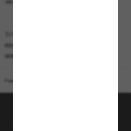
EN LIGNE SEULEMENT
EN LIGNE SEULEMENT
Trier par
PERSOL LUNETTE
LUNETTES DE SOLEIL DE LUXE
GENDER
LUNETTES DE SOLEIL FEMME
Page d'accueil
/
Persol
/
PO3378S - Loris
Rejoignez la communauté
Sunglass Hut!
Envie de profiter d’événements VIP, de sélections
exclusives et d’offres comme 10 € de réduction*