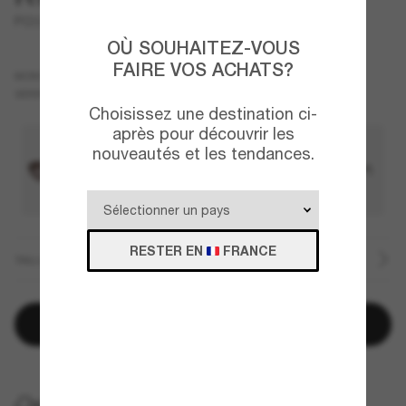
PO3378S - Loris
OÙ SOUHAITEZ-VOUS
FAIRE VOS ACHATS?
Écaille
MONTURE
Gris
Polarisant
VERRES
Choisissez une destination ci-
après pour découvrir les
nouveautés et les tendances.
RESTER EN
FRANCE
TAILLE
Ajouter au panier
LIVRAISON À DOMICILE GRATUITE