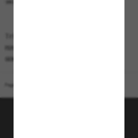
EN LIGNE SEULEMENT
EN LIGNE SEULEMENT
Trier par
PERSOL LUNETTE
LUNETTES DE SOLEIL DE LUXE
GENDER
LUNETTES DE SOLEIL FEMME
Page d'accueil
/
Persol
/
PO3378S - Loris
Rejoignez la communauté
Sunglass Hut!
Envie de profiter d’événements VIP, de sélections
exclusives et d’offres comme 10 € de réduction*