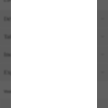
Détails du produit
Tailles et ajustements
Inclus avec votre commande
Expédition et retour gratuits
Vous pourriez aussi aimer
50% off