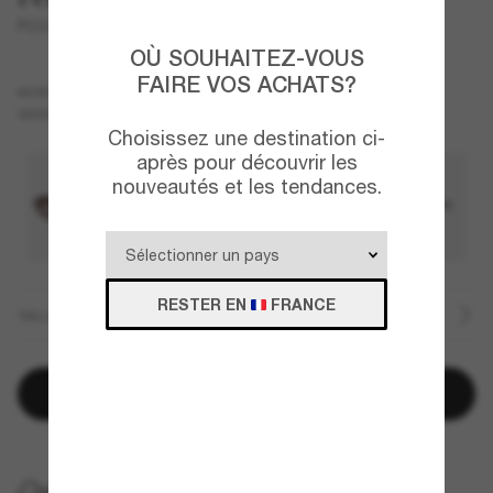
PO3378S - Loris
OÙ SOUHAITEZ-VOUS
FAIRE VOS ACHATS?
Écaille
MONTURE
Gris
Polarisant
VERRES
Choisissez une destination ci-
après pour découvrir les
nouveautés et les tendances.
RESTER EN
FRANCE
TAILLE
Ajouter au panier
LIVRAISON À DOMICILE GRATUITE