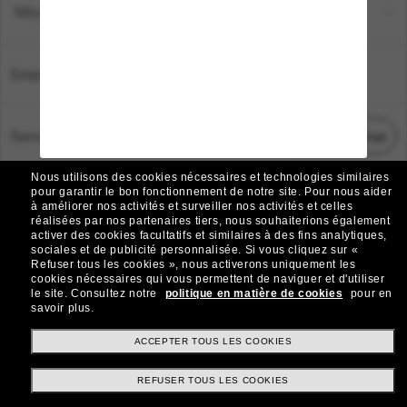
Moyens de paiement
Emplacement:
France
Service Client
Démarrez le chat
Nous utilisons des cookies nécessaires et technologies similaires
TOUS DROITS RÉSERVÉS © 2026 SUNGLASS HUT.
pour garantir le bon fonctionnement de notre site.
Pour nous aider
à améliorer nos activités et surveiller nos activités et celles
Les photos et images sur le site sont publiées à des fins d`illustration.
réalisées par nos partenaires tiers, nous souhaiterions également
activer des cookies facultatifs et similaires à des fins analytiques,
|
|
Avis sur les cookies
Politique de confidentialité
sociales et de publicité personnalisée.
Si vous cliquez sur «
Refuser tous les cookies », nous activerons uniquement les
cookies nécessaires qui vous permettent de naviguer et d'utiliser
|
|
le site.
Consultez notre
politique en matière de cookies
pour en
Conditions Générales
AdChoices
savoir plus.
Do Not Sell My Personal Information
ACCEPTER TOUS LES COOKIES
REFUSER TOUS LES COOKIES
Autres sites du Groupe