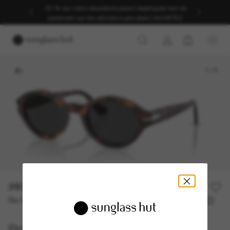
-30 % sur votre deuxième paire | Appliqués lors du
paiement sur les articles à prix plein | ACHETEZ
1
/
5
310,00€
Ou 3 versements à partir de
TAEG 0% avec
103,33 €
Persol