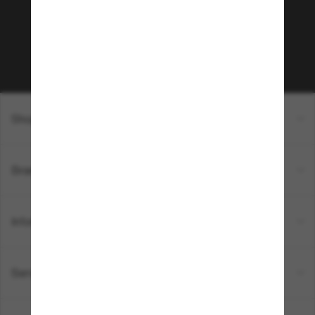
sur votre prochain achat ? Abonnez-vous à notre
newsletter. *Les CGV s’appliquent.
Sabonner!
Shopping en ligne
Brands
Informations
Service Client