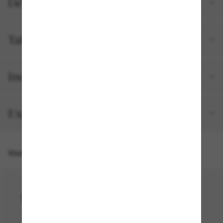
Détails du produit
Tailles et ajustements
Inclus avec votre commande
Expédition et retour gratuits
Vous pourriez aussi aimer
50% off