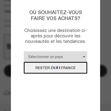
PO3342S
OÙ SOUHAITEZ-VOUS
UNIQUEMENT EN LIGNE
FAIRE VOS ACHATS?
Noir
MONTURE
Vert
Polarisant
VERRES
Choisissez une destination ci-
après pour découvrir les
nouveautés et les tendances.
RESTER EN
FRANCE
Ajouter au panier
LIVRAISON À DOMICILE GRATUITE