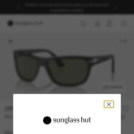
Profitez d’une livraison fluide grâce à nos services
d’expédition dédiés.
1
/
5
ESSAYER
370,00€
Ou 3 versements à partir de
TAEG 0% avec
123,33 €
Persol