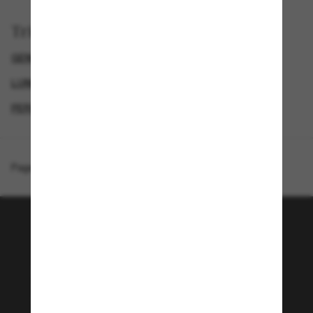
Trier par
GENDER
LUNETTES DE SOLEIL DE LUXE
LUNETTES DE SOLEIL DE CRÉATEURS
PERSOL LUNETTE
Page d'accueil
/
Persol
/
PO3342S
Rejoignez la communauté
Sunglass Hut!
Envie de profiter d’événements VIP, de sélections
exclusives et d’offres comme 10 € de réduction*
sur votre prochain achat ? Abonnez-vous à notre
newsletter. *Les CGV s’appliquent.