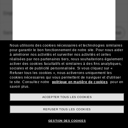
Emplacement:
France
Service Client
Démarrez le chat
Nous utilisons des cookies nécessaires et technologies similaires
TOUS DROITS RÉSERVÉS © 2026 SUNGLASS HUT.
pour garantir le bon fonctionnement de notre site.
Pour nous aider
à améliorer nos activités et surveiller nos activités et celles
Les photos et images sur le site sont publiées à des fins d`illustration.
réalisées par nos partenaires tiers, nous souhaiterions également
activer des cookies facultatifs et similaires à des fins analytiques,
|
|
Avis sur les cookies
Politique de confidentialité
sociales et de publicité personnalisée.
Si vous cliquez sur «
Refuser tous les cookies », nous activerons uniquement les
cookies nécessaires qui vous permettent de naviguer et d'utiliser
|
|
le site.
Consultez notre
politique en matière de cookies
pour en
Conditions Générales
AdChoices
savoir plus.
Do Not Sell My Personal Information
ACCEPTER TOUS LES COOKIES
REFUSER TOUS LES COOKIES
Autres sites du Groupe
GESTION DES COOKIES