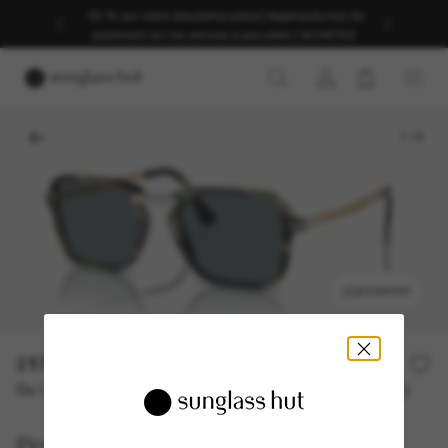
-30 % sur votre deuxième paire | Appliqués lors du
paiement sur les articles à prix plein | ACHETEZ
1
/
6
ESSAYER
217,50€
435,00€
50% off
Ou 3 versements à partir de
TAEG 0% avec
72,50 €
Persol