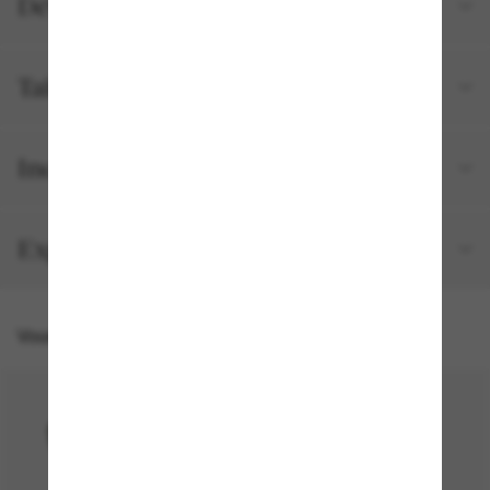
Détails du produit
Tailles et ajustements
Inclus avec votre commande
Expédition et retour gratuits
Vous pourriez aussi aimer
50% off