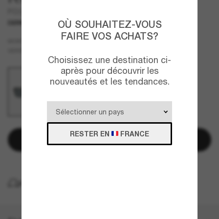
PO3330S
OÙ SOUHAITEZ-VOUS
DERNIÈRE CHANCE
UNIQUEMENT EN LIGNE
FAIRE VOS ACHATS?
Brun
MONTURE
Bleu
Polarisant
VERRES
Choisissez une destination ci-
après pour découvrir les
nouveautés et les tendances.
RESTER EN
FRANCE
Ajouter au panier
LIVRAISON À DOMICILE GRATUITE