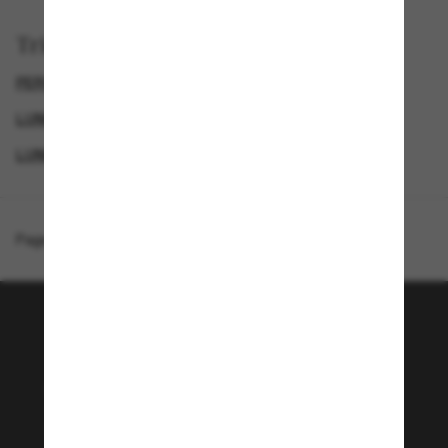
Trier par
PERSOL LUNETTE
LUNETTES DE SOLEIL DE LUXE
LUNETTES DE SOLEIL HOMME
LUNETTES DE SOLEIL FEMME
Page d'accueil
/
Persol
/
PO3330S
Rejoignez la communauté
Sunglass Hut!
Envie de profiter d’événements VIP, de sélections
exclusives et d’offres comme 10 € de réduction*
sur votre prochain achat ? Abonnez-vous à notre
newsletter. *Les CGV s’appliquent.