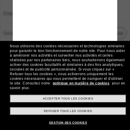
Emplacement:
France
Service Client
Démarrez le chat
Nous utilisons des cookies nécessaires et technologies similaires
TOUS DROITS RÉSERVÉS © 2026 SUNGLASS HUT.
pour garantir le bon fonctionnement de notre site.
Pour nous aider
à améliorer nos activités et surveiller nos activités et celles
Les photos et images sur le site sont publiées à des fins d`illustration.
réalisées par nos partenaires tiers, nous souhaiterions également
activer des cookies facultatifs et similaires à des fins analytiques,
|
|
Avis sur les cookies
Politique de confidentialité
sociales et de publicité personnalisée.
Si vous cliquez sur «
Refuser tous les cookies », nous activerons uniquement les
cookies nécessaires qui vous permettent de naviguer et d'utiliser
|
|
le site.
Consultez notre
politique en matière de cookies
pour en
Conditions Générales
AdChoices
savoir plus.
Do Not Sell My Personal Information
ACCEPTER TOUS LES COOKIES
REFUSER TOUS LES COOKIES
Autres sites du Groupe
GESTION DES COOKIES