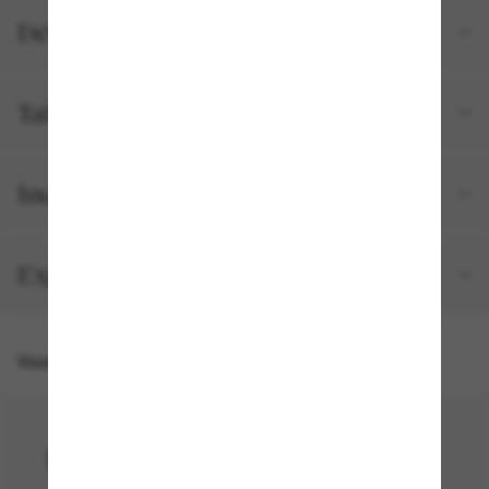
Détails du produit
Tailles et ajustements
Inclus avec votre commande
Expédition et retour gratuits
Vous pourriez aussi aimer
50% off