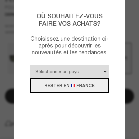
PO3326S
DERNIÈRE CHANCE
UNIQUEMENT EN LIGNE
OÙ SOUHAITEZ-VOUS
FAIRE VOS ACHATS?
Écaille
MONTURE
Brun
Polarisant
VERRES
Choisissez une destination ci-
après pour découvrir les
nouveautés et les tendances.
QUELQUES PIÈCES RESTANTES!
RESTER EN
FRANCE
Ajouter au panier
LIVRAISON À DOMICILE GRATUITE