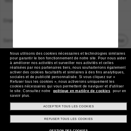
Moyens de paiement
Emplacement:
France
Service Client
Démarrez le chat
Nous utilisons des cookies nécessaires et technologies similaires
TOUS DROITS RÉSERVÉS © 2026 SUNGLASS HUT.
pour garantir le bon fonctionnement de notre site.
Pour nous aider
à améliorer nos activités et surveiller nos activités et celles
Les photos et images sur le site sont publiées à des fins d`illustration.
réalisées par nos partenaires tiers, nous souhaiterions également
activer des cookies facultatifs et similaires à des fins analytiques,
|
|
Avis sur les cookies
Politique de confidentialité
sociales et de publicité personnalisée.
Si vous cliquez sur «
Refuser tous les cookies », nous activerons uniquement les
cookies nécessaires qui vous permettent de naviguer et d'utiliser
|
|
le site.
Consultez notre
politique en matière de cookies
pour en
Conditions Générales
AdChoices
savoir plus.
Do Not Sell My Personal Information
ACCEPTER TOUS LES COOKIES
REFUSER TOUS LES COOKIES
Autres sites du Groupe
GESTION DES COOKIES