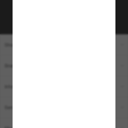
sur votre prochain achat ? Abonnez-vous à notre
newsletter. *Les CGV s’appliquent.
Sabonner!
Shopping en ligne
Brands
Informations
Service Client