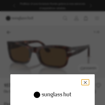
Profitez d’une livraison fluide grâce à nos services
d’expédition dédiés.
1
/
6
ESSAYER
157,50€
315,00€
50% off
Ou 3 versements à partir de
TAEG 0% avec
52,50 €
Persol