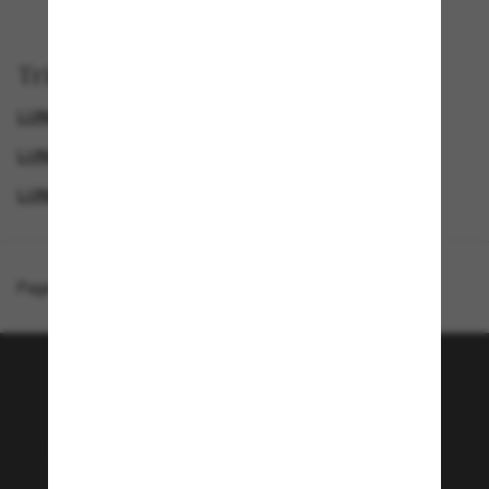
Trier par
LUNETTES DE SOLEIL DE LUXE
PERSOL LUNETTE
LUNETTES DE SOLEIL HOMME
LUNETTES DE SOLEIL FEMME
Page d'accueil
/
Persol
/
PO3326S
Rejoignez la communauté
Sunglass Hut!
Envie de profiter d’événements VIP, de sélections
exclusives et d’offres comme 10 € de réduction*