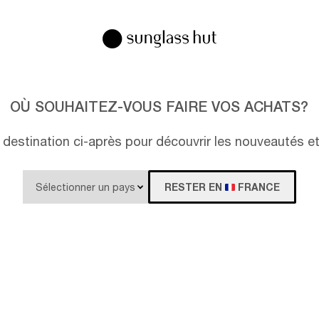
OÙ SOUHAITEZ-VOUS FAIRE VOS ACHATS?
destination ci-après pour découvrir les nouveautés e
RESTER EN
FRANCE
235,00€
PERSOL