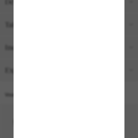
Détails du produit
Tailles et ajustements
Inclus avec votre commande
Expédition et retour gratuits
Vous pourriez aussi aimer
50% off