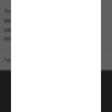
Trier par
GENDER
LUNETTES DE SOLEIL DE LUXE
LUNETTES DE SOLEIL DE CRÉATEURS
PERSOL LUNETTE
Page d'accueil
/
Persol
/
PO1028S
Rejoignez la communauté
Sunglass Hut!
Envie de profiter d’événements VIP, de sélections
exclusives et d’offres comme 10 € de réduction*
sur votre prochain achat ? Abonnez-vous à notre
newsletter. *Les CGV s’appliquent.