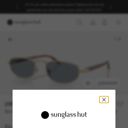
-30 % sur votre deuxième paire | Appliqués lors du
paiement sur les articles à prix plein | ACHETEZ
1
/
5
ESSAYER
295,00€
Ou 3 versements à partir de
TAEG 0% avec
98,33 €
Persol