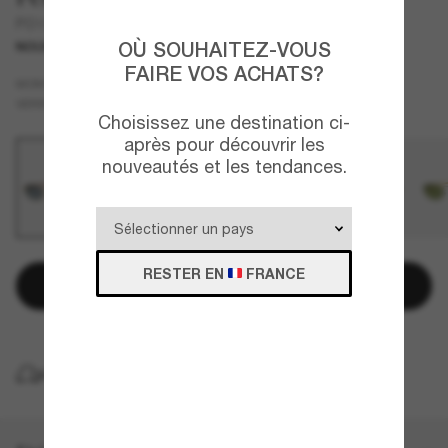
PO1028S
OÙ SOUHAITEZ-VOUS
NOUVEAUTÉ
FAIRE VOS ACHATS?
Or
MONTURE
Bleu
VERRES
Choisissez une destination ci-
après pour découvrir les
nouveautés et les tendances.
RESTER EN
FRANCE
Ajouter au panier
LIVRAISON À DOMICILE GRATUITE