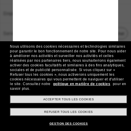
Emplacement:
France
Service Client
Démarrez le chat
Nous utilisons des cookies nécessaires et technologies similaires
TOUS DROITS RÉSERVÉS © 2026 SUNGLASS HUT.
pour garantir le bon fonctionnement de notre site.
Pour nous aider
à améliorer nos activités et surveiller nos activités et celles
Les photos et images sur le site sont publiées à des fins d`illustration.
réalisées par nos partenaires tiers, nous souhaiterions également
activer des cookies facultatifs et similaires à des fins analytiques,
|
|
Avis sur les cookies
Politique de confidentialité
sociales et de publicité personnalisée.
Si vous cliquez sur «
Refuser tous les cookies », nous activerons uniquement les
cookies nécessaires qui vous permettent de naviguer et d'utiliser
|
|
le site.
Consultez notre
politique en matière de cookies
pour en
Conditions Générales
AdChoices
savoir plus.
Do Not Sell My Personal Information
ACCEPTER TOUS LES COOKIES
REFUSER TOUS LES COOKIES
Autres sites du Groupe
GESTION DES COOKIES