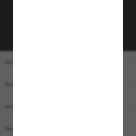
Envie de profiter d’événements VIP, de sélections
exclusives et d’offres comme 10 € de réduction*
sur votre prochain achat ? Abonnez-vous à notre
newsletter. *Les CGV s’appliquent.
Sabonner!
Shopping en ligne
Brands
Informations
Service Client