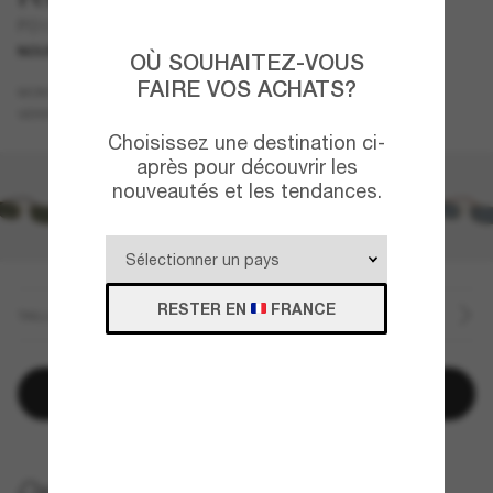
PO1025S
NOUVEAUTÉ
OÙ SOUHAITEZ-VOUS
FAIRE VOS ACHATS?
Argent
MONTURE
Violet
VERRES
Choisissez une destination ci-
après pour découvrir les
nouveautés et les tendances.
RESTER EN
FRANCE
TAILLE
Ajouter au panier
LIVRAISON À DOMICILE GRATUITE