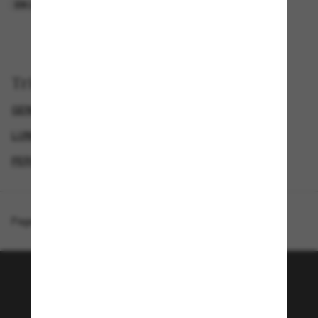
EN LIGNE SEULEMENT
EN LIGNE SEULEMENT
Trier par
GENDER
LUNETTES DE SOLEIL DE LUXE
LUNETTES DE SOLEIL DE CRÉATEURS
PERSOL LUNETTE
Page d'accueil
/
Persol
/
PO1025S
Rejoignez la communauté
Sunglass Hut!