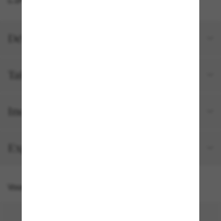
Détails du produit
Tailles et ajustements
Inclus avec votre commande
Expédition et retour gratuits
Vous pourriez aussi aimer
50% off