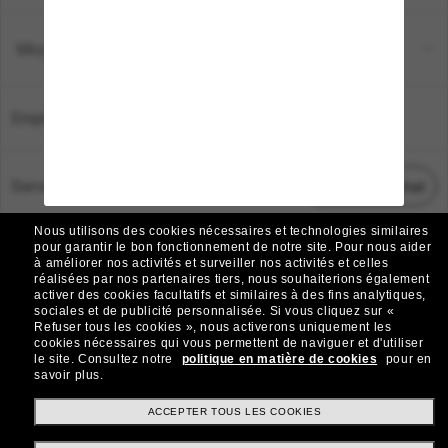
Moyens de paiement
Emplacement:
France
Service Client
Démarrez le chat
Nous utilisons des cookies nécessaires et technologies similaires
TOUS DROITS RÉSERVÉS © 2026 SUNGLASS HUT.
pour garantir le bon fonctionnement de notre site.
Pour nous aider
à améliorer nos activités et surveiller nos activités et celles
Les photos et images sur le site sont publiées à des fins d`illustration.
réalisées par nos partenaires tiers, nous souhaiterions également
activer des cookies facultatifs et similaires à des fins analytiques,
|
|
Avis sur les cookies
Politique de confidentialité
sociales et de publicité personnalisée.
Si vous cliquez sur «
Refuser tous les cookies », nous activerons uniquement les
cookies nécessaires qui vous permettent de naviguer et d'utiliser
|
|
le site.
Consultez notre
politique en matière de cookies
pour en
Conditions Générales
AdChoices
savoir plus.
Do Not Sell My Personal Information
ACCEPTER TOUS LES COOKIES