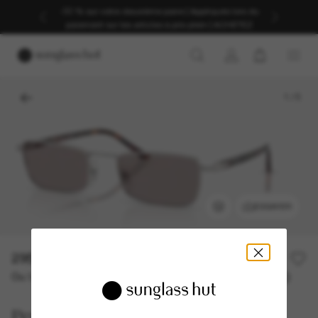
-30 % sur votre deuxième paire | Appliqués lors du
paiement sur les articles à prix plein | ACHETEZ
1
/
5
ESSAYER
295,00€
Ou 3 versements à partir de
TAEG 0% avec
98,33 €
Persol