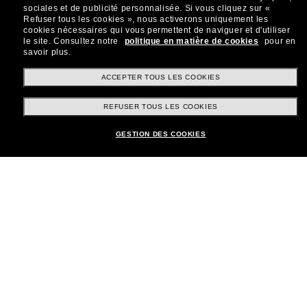
sociales et de publicité personnalisée.
Si vous cliquez sur «
Refuser tous les cookies », nous activerons uniquement les
cookies nécessaires qui vous permettent de naviguer et d'utiliser
le site.
Consultez notre
politique en matière de cookies
pour en
savoir plus.
Shopping en ligne
ACCEPTER TOUS LES COOKIES
REFUSER TOUS LES COOKIES
Brands
GESTION DES COOKIES
Informations
Service Client
Moyens de paiement