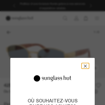
Profitez d’une livraison fluide grâce à nos services
d’expédition dédiés.
1
/
6
ESSAYER
425,00€
Ou 3 versements à partir de
TAEG 0% avec
141,67 €
OÙ SOUHAITEZ-VOUS
Persol