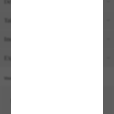
Détails du produit
Tailles et ajustements
Inclus avec votre commande
Expédition et retour gratuits
Vous pourriez aussi aimer
50% off