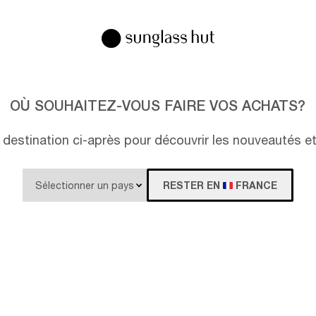
OÙ SOUHAITEZ-VOUS FAIRE VOS ACHATS?
destination ci-après pour découvrir les nouveautés e
RESTER EN
FRANCE
235,00€
PERSOL