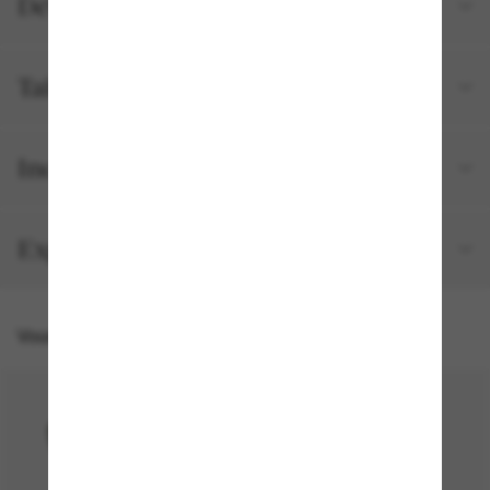
Détails du produit
Tailles et ajustements
Inclus avec votre commande
Expédition et retour gratuits
Vous pourriez aussi aimer
50% off