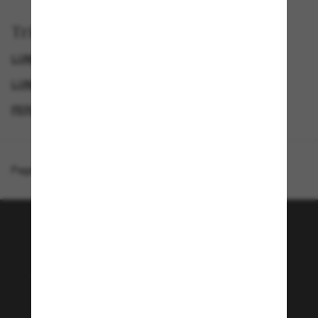
Trier par
LUNETTES DE SOLEIL DE LUXE
GENDER
LUNETTES DE SOLEIL DE CRÉATEURS
PERSOL LUNETTE
Page d'accueil
/
Persol
/
PO0082S
Rejoignez la communauté
Sunglass Hut!
Envie de profiter d’événements VIP, de sélections
exclusives et d’offres comme 10 € de réduction*
sur votre prochain achat ? Abonnez-vous à notre
newsletter. *Les CGV s’appliquent.