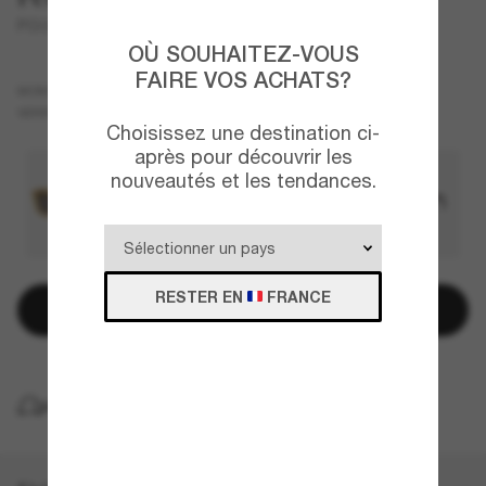
PO0082S
OÙ SOUHAITEZ-VOUS
FAIRE VOS ACHATS?
Noir
MONTURE
Vert
VERRES
Choisissez une destination ci-
après pour découvrir les
nouveautés et les tendances.
RESTER EN
FRANCE
Ajouter au panier
LIVRAISON À DOMICILE GRATUITE