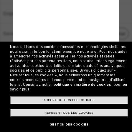
Emplacement:
France
Service Client
Démarrez le chat
Nous utilisons des cookies nécessaires et technologies similaires
TOUS DROITS RÉSERVÉS © 2026 SUNGLASS HUT.
pour garantir le bon fonctionnement de notre site.
Pour nous aider
à améliorer nos activités et surveiller nos activités et celles
Les photos et images sur le site sont publiées à des fins d`illustration.
réalisées par nos partenaires tiers, nous souhaiterions également
activer des cookies facultatifs et similaires à des fins analytiques,
|
|
Avis sur les cookies
Politique de confidentialité
sociales et de publicité personnalisée.
Si vous cliquez sur «
Refuser tous les cookies », nous activerons uniquement les
cookies nécessaires qui vous permettent de naviguer et d'utiliser
|
|
le site.
Consultez notre
politique en matière de cookies
pour en
Conditions Générales
AdChoices
savoir plus.
Do Not Sell My Personal Information
ACCEPTER TOUS LES COOKIES
REFUSER TOUS LES COOKIES
Autres sites du Groupe
GESTION DES COOKIES