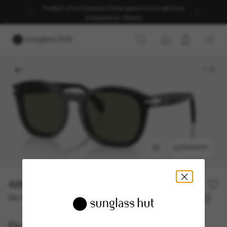
Profitez d’une livraison fluide grâce à nos services
d’expédition dédiés.
1
/
6
ESSAYER
425,00€
Ou 3 versements à partir de
TAEG 0% avec
141,67 €
Persol