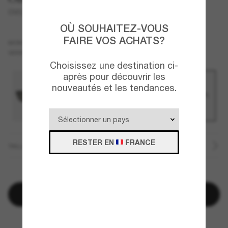
OV5586SU N.09 Sun
OÙ SOUHAITEZ-VOUS
FAIRE VOS ACHATS?
Écaille
MONTURE
Transparent
Transitions®
VERRES
Choisissez une destination ci-
après pour découvrir les
nouveautés et les tendances.
RESTER EN
FRANCE
TAILLE
QUELQUES PIÈCES RESTANTES!
Ajouter au panier