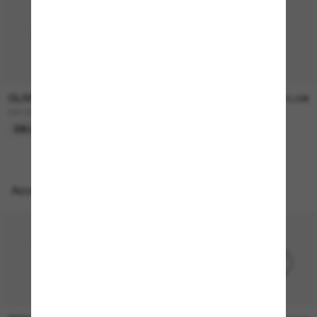
OLIVER PEOPLES
OLIVER PEOPLES
450,00€
315,00€
OV1307ST Adès
OV5478SU Dejeanne
EN LIGNE SEULEMENT
EN LIGNE SEULEMENT
Accessoires parfaits