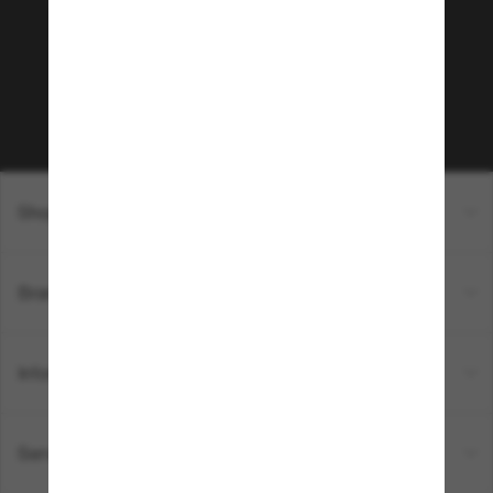
Envie de profiter d’événements VIP, de sélections
exclusives et d’offres comme 10 € de réduction*
sur votre prochain achat ? Abonnez-vous à notre
newsletter. *Les CGV s’appliquent.
Sabonner!
Shopping en ligne
Brands
Informations
Service Client