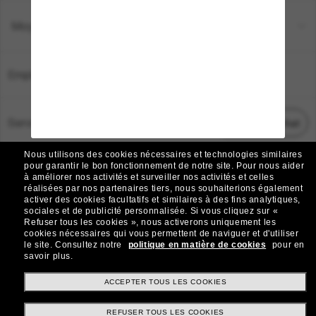
Moyens de paiement
Emplacement:
France
Service Client
Démarrez le chat
Nous utilisons des cookies nécessaires et technologies similaires
TOUS DROITS RÉSERVÉS © 2026 SUNGLASS HUT.
pour garantir le bon fonctionnement de notre site.
Pour nous aider
à améliorer nos activités et surveiller nos activités et celles
Les photos et images sur le site sont publiées à des fins d`illustration.
réalisées par nos partenaires tiers, nous souhaiterions également
activer des cookies facultatifs et similaires à des fins analytiques,
|
|
Avis sur les cookies
Politique de confidentialité
sociales et de publicité personnalisée.
Si vous cliquez sur «
Refuser tous les cookies », nous activerons uniquement les
cookies nécessaires qui vous permettent de naviguer et d'utiliser
|
|
le site.
Consultez notre
politique en matière de cookies
pour en
Conditions Générales
AdChoices
savoir plus.
Do Not Sell My Personal Information
ACCEPTER TOUS LES COOKIES
REFUSER TOUS LES COOKIES