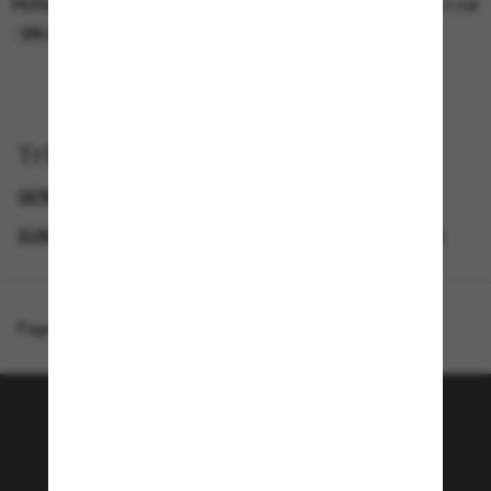
PERSOL
PERSOL
26,00€
37,00€
EN LIGNE SEULEMENT
EN LIGNE SEULEMENT
Trier par
GENDER
LUNETTES DE SOLEIL DE CRÉATEURS
SUNGLASSES BRANDS
LUNETTES DE SOLEIL FEMME
Page d'accueil
/
Oliver Peoples
/
OV5586SU N.09 Sun
Rejoignez la communauté
Sunglass Hut!