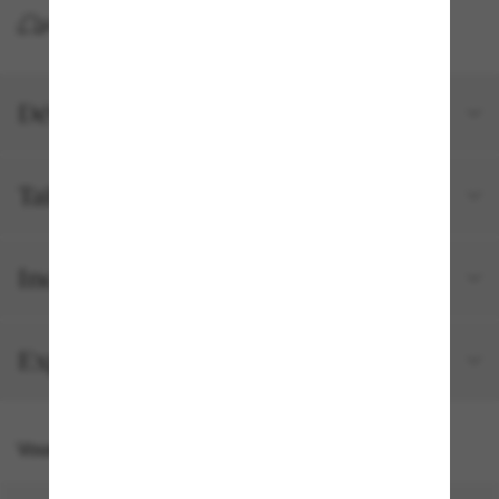
LIVRAISON À DOMICILE GRATUITE
Détails du produit
Tailles et ajustements
Inclus avec votre commande
Expédition et retour gratuits
Vous pourriez aussi aimer