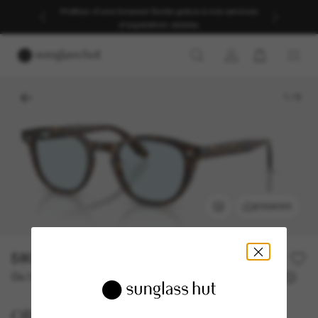
Profitez d’une livraison fluide grâce à nos services
d’expédition dédiés.
1
/
9
ESSAYER
580,00€
Ou 3 versements à partir de
TAEG 0% avec
193,33 €
Oliver Peoples