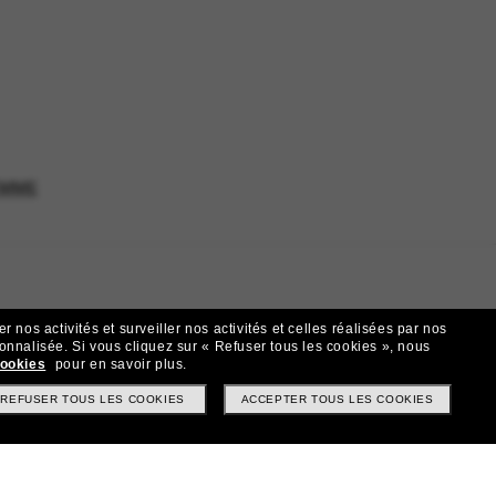
EMME
 nos activités et surveiller nos activités et celles réalisées par nos
sonnalisée.
Si vous cliquez sur « Refuser tous les cookies », nous
cookies
pour en savoir plus.
REFUSER TOUS LES COOKIES
ACCEPTER TOUS LES COOKIES
t!
? Abonnez-vous à notre newsletter. *Les CGV s’appliquent.