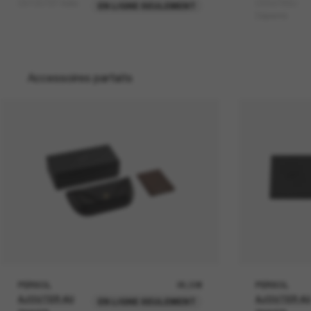
OV1307ST Adès
OV5478SU
EN LIGNE SEULEMENT
Dejeanne
Accessoires parfaits
PERSOL
26,00€
PERSOL
AJOUTER AU
AJOUTER A
EN LIGNE SEULEMENT