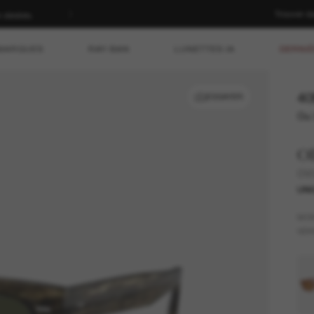
Trouver d
rticles à prix plein | ACHETEZ
MARQUES
RAY-BAN
LUNETTES IA
DERNIÈ
40
ESSAYER
Ou 
Ol
OV5
UNI
MO
VER