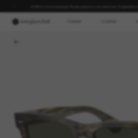
-30 % sur votre deuxième paire | Appliqués lors du paiement sur les a
FEMME
HOMME