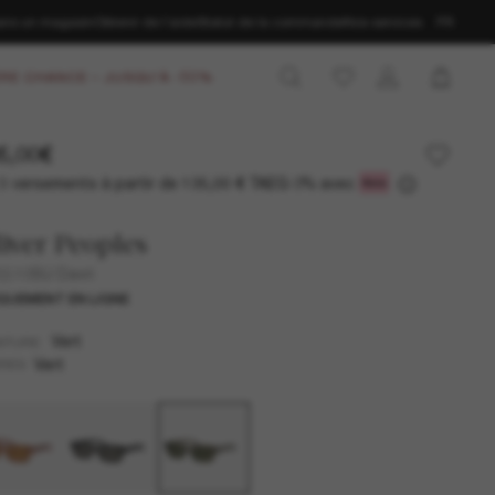
ans un magasin
Obtenir de l’aide
Statut de la commande
Nos services
FR
RE CHANCE – JUSQU'À -50%
5,00€
3 versements à partir de
TAEG 0% avec
135,00 €
iver Peoples
510SU Davri
QUEMENT EN LIGNE
Vert
NTURE
Vert
RES