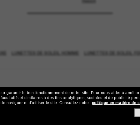
PANIER
UXE
LUNETTES DE SOLEIL HOMME
LUNETTES DE SOLEIL F
our garantir le bon fonctionnement de notre site.
Pour nous aider à améliorer
acultatifs et similaires à des fins analytiques, sociales et de publicité per
 naviguer et d'utiliser le site.
Consultez notre
politique en matière de 
ejoignez la communauté Sunglass Hu
ives et d’offres comme 10 € de réduction* sur votre prochain achat 
Sabonner!