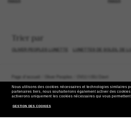
PANIER
PANIER
Trier par
OLIVER PEOPLES LUNETTE
LUNETTES DE SOLEIL DE L
Page d'accueil
/
Oliver Peoples
/
OV5510SU Davri
Nous utilisons des cookies nécessaires et technologies similaires p
partenaires tiers, nous souhaiterions également activer des cookies f
activerons uniquement les cookies nécessaires qui vous permettent de
GESTION DES COOKIES
R
Envie de profiter d’événements VIP, de sélections exclus