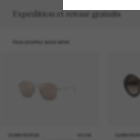
Expédition et retour gratuits
Vous pourriez aussi aimer
OLIVER PEOPLES
450,00€
OLIVER PEOP