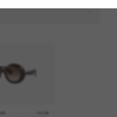
LES
315,00€