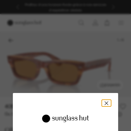
Profitez d’une livraison fluide grâce à nos services
d’expédition dédiés.
1
/
6
ESSAYER
405,00€
Ou 3 versements à partir de
TAEG 0% avec
135,00 €
Oliver Peoples