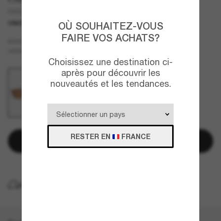
OV5510SU Davri
UNIQUEMENT EN LIGNE
OÙ SOUHAITEZ-VOUS
FAIRE VOS ACHATS?
Écaille
MONTURE
Brun
VERRES
Choisissez une destination ci-
après pour découvrir les
nouveautés et les tendances.
RESTER EN
FRANCE
Ajouter au panier
LIVRAISON À DOMICILE GRATUITE