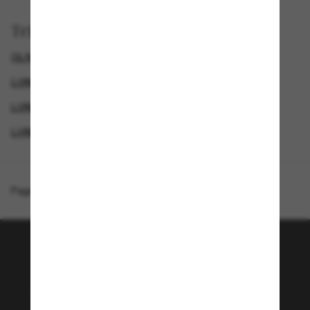
Trier par
OLIVER PEOPLES LUNETTE
LUNETTES DE SOLEIL DE LUXE
LUNETTES DE SOLEIL HOMME
LUNETTES DE SOLEIL FEMME
Page d'accueil
/
Oliver Peoples
/
OV5510SU Davri
Rejoignez la communauté
Sunglass Hut!
Envie de profiter d’événements VIP, de sélections
exclusives et d’offres comme 10 € de réduction*