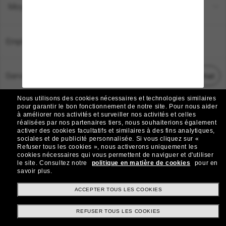
Moyens de paiement
Emplacement:
France
Service Client
Démarrez le chat
Nous utilisons des cookies nécessaires et technologies similaires
TOUS DROITS RÉSERVÉS © 2026 SUNGLASS HUT.
pour garantir le bon fonctionnement de notre site.
Pour nous aider
à améliorer nos activités et surveiller nos activités et celles
Les photos et images sur le site sont publiées à des fins d`illustration.
réalisées par nos partenaires tiers, nous souhaiterions également
activer des cookies facultatifs et similaires à des fins analytiques,
|
|
Avis sur les cookies
Politique de confidentialité
sociales et de publicité personnalisée.
Si vous cliquez sur «
Refuser tous les cookies », nous activerons uniquement les
cookies nécessaires qui vous permettent de naviguer et d'utiliser
|
|
le site.
Consultez notre
politique en matière de cookies
pour en
Conditions Générales
AdChoices
savoir plus.
Do Not Sell My Personal Information
ACCEPTER TOUS LES COOKIES
REFUSER TOUS LES COOKIES
Autres sites du Groupe