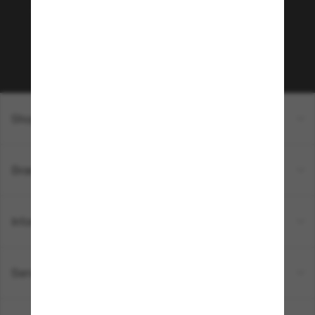
sur votre prochain achat ? Abonnez-vous à notre
newsletter. *Les CGV s’appliquent.
Sabonner!
Shopping en ligne
Brands
Informations
Service Client