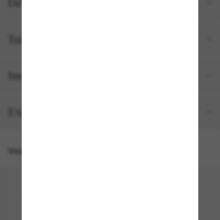
Détails du produit
Tailles et ajustements
Inclus avec votre commande
Expédition et retour gratuits
Vous pourriez aussi aimer