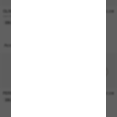
OLIVER PEOPLES
OLIVER PEOPLES
450,00€
315,00€
OV1307ST Adès
OV5478SU Dejeanne
EN LIGNE SEULEMENT
EN LIGNE SEULEMENT
Accessoires parfaits
PERSOL
PERSOL
26,00€
37,00€
EN LIGNE SEULEMENT
EN LIGNE SEULEMENT