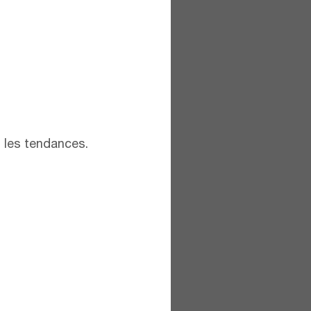
t les tendances.