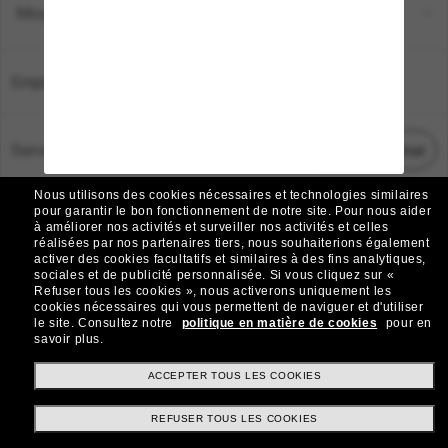
Moyens de paiement
Emplacement:
France
Service Client
Démarrez le chat
Nous utilisons des cookies nécessaires et technologies similaires
TOUS DROITS RÉSERVÉS © 2026 SUNGLASS HUT.
pour garantir le bon fonctionnement de notre site.
Pour nous aider
à améliorer nos activités et surveiller nos activités et celles
Les photos et images sur le site sont publiées à des fins d`illustration.
réalisées par nos partenaires tiers, nous souhaiterions également
activer des cookies facultatifs et similaires à des fins analytiques,
|
|
Avis sur les cookies
Politique de confidentialité
sociales et de publicité personnalisée.
Si vous cliquez sur «
Refuser tous les cookies », nous activerons uniquement les
cookies nécessaires qui vous permettent de naviguer et d'utiliser
|
|
le site.
Consultez notre
politique en matière de cookies
pour en
Conditions Générales
AdChoices
savoir plus.
Do Not Sell My Personal Information
ACCEPTER TOUS LES COOKIES
REFUSER TOUS LES COOKIES
Autres sites du Groupe