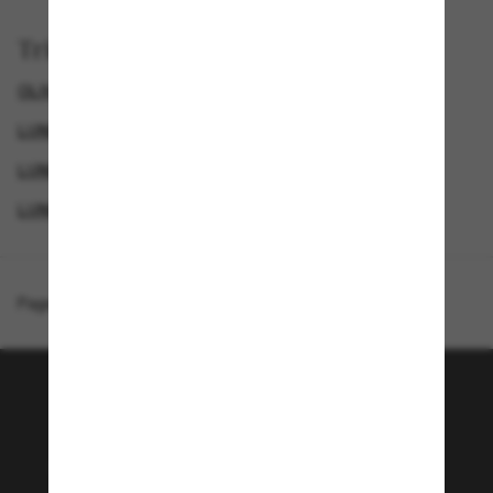
Trier par
OLIVER PEOPLES LUNETTE
LUNETTES DE SOLEIL FEMME
LUNETTES DE SOLEIL DE LUXE
LUNETTES DE SOLEIL POLARISANTES
Page d'accueil
/
Oliver Peoples
/
OV5490SU Eadie
Rejoignez la communauté
Sunglass Hut!
Envie de profiter d’événements VIP, de sélections
exclusives et d’offres comme 10 € de réduction*