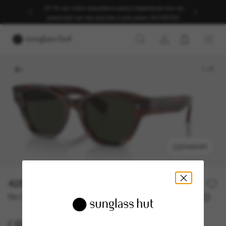
-30 % sur votre deuxième paire | Appliqués lors du
paiement sur les articles à prix plein | ACHETEZ
1
/
6
ESSAYER
425,00€
Ou 3 versements à partir de
TAEG 0% avec
141,67 €
Oliver Peoples