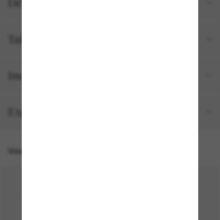
Détails du produit
Tailles et ajustements
Inclus avec votre commande
Expédition et retour gratuits
Vous pourriez aussi aimer