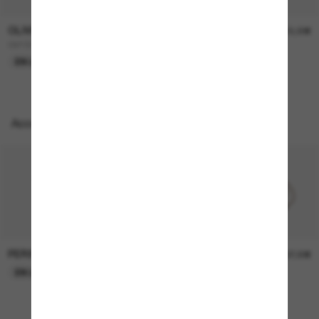
OLIVER PEOPLES
OLIVER PEOPLES
450,00€
315,00€
OV1307ST Adès
OV5478SU Dejeanne
EN LIGNE SEULEMENT
EN LIGNE SEULEMENT
Accessoires parfaits
PERSOL
PERSOL
26,00€
37,00€
EN LIGNE SEULEMENT
EN LIGNE SEULEMENT