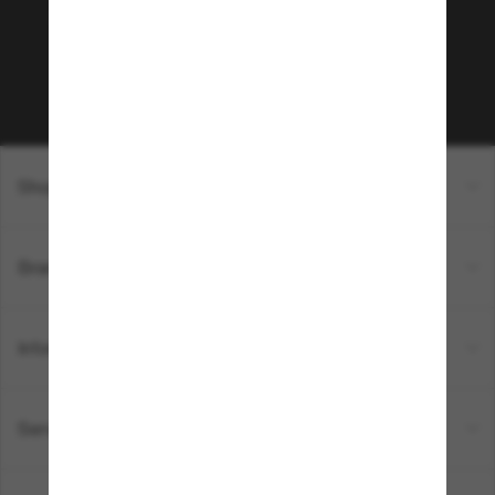
sur votre prochain achat ? Abonnez-vous à notre
newsletter. *Les CGV s’appliquent.
Sabonner!
Shopping en ligne
Brands
Informations
Service Client