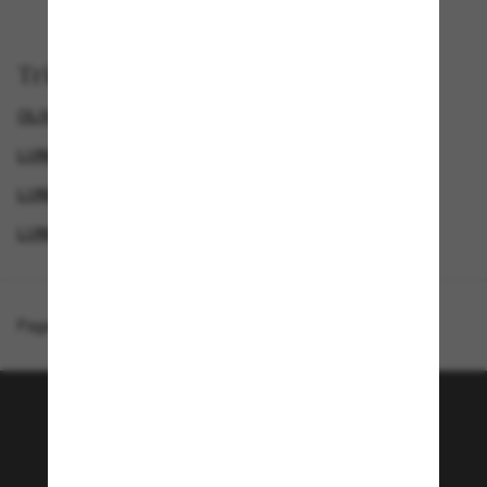
Trier par
OLIVER PEOPLES LUNETTE
LUNETTES DE SOLEIL FEMME
LUNETTES DE SOLEIL POLARISANTES POUR FEMME
LUNETTES DE SOLEIL HOMME
Page d'accueil
/
Oliver Peoples
/
OV5442SU Melery
Rejoignez la communauté
Sunglass Hut!