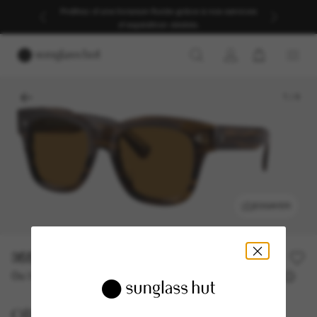
Profitez d’une livraison fluide grâce à nos services
d’expédition dédiés.
1
/
4
ESSAYER
355,00€
Ou 3 versements à partir de
TAEG 0% avec
118,33 €
Oliver Peoples