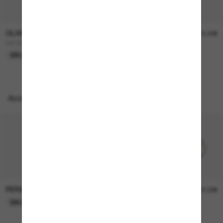
OLIVER PEOPLES
OLIVER PEOPLES
450,00€
315,00€
OV1307ST Adès
OV5478SU Dejeanne
EN LIGNE SEULEMENT
EN LIGNE SEULEMENT
Accessoires parfaits
PERSOL
PERSOL
26,00€
37,00€
EN LIGNE SEULEMENT
EN LIGNE SEULEMENT