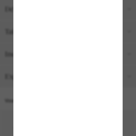
Détails du produit
Tailles et ajustements
Inclus avec votre commande
Expédition et retour gratuits
Vous pourriez aussi aimer