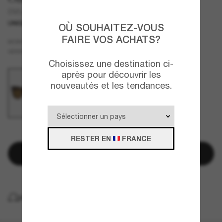
OV5442SU Melery
UNIQUEMENT EN LIGNE
OÙ SOUHAITEZ-VOUS
FAIRE VOS ACHATS?
Brun
MONTURE
Brun
Polarisant
VERRES
Choisissez une destination ci-
après pour découvrir les
nouveautés et les tendances.
QUELQUES PIÈCES RESTANTES!
RESTER EN
FRANCE
Ajouter au panier
LIVRAISON À DOMICILE GRATUITE