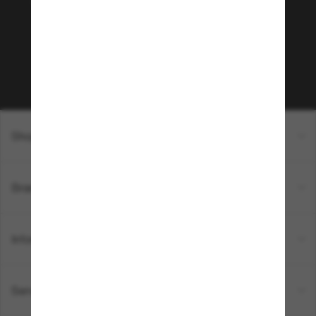
Envie de profiter d’événements VIP, de sélections
exclusives et d’offres comme 10 € de réduction*
sur votre prochain achat ? Abonnez-vous à notre
newsletter. *Les CGV s’appliquent.
Sabonner!
Shopping en ligne
Brands
Informations
Service Client