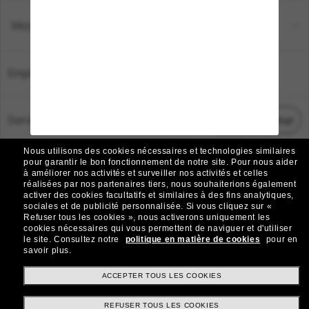
Moyens de paiement
Emplacement:
France
Service Client
Démarrez le chat
Nous utilisons des cookies nécessaires et technologies similaires
TOUS DROITS RÉSERVÉS © 2026 SUNGLASS HUT.
pour garantir le bon fonctionnement de notre site.
Pour nous aider
à améliorer nos activités et surveiller nos activités et celles
Les photos et images sur le site sont publiées à des fins d`illustration.
réalisées par nos partenaires tiers, nous souhaiterions également
activer des cookies facultatifs et similaires à des fins analytiques,
|
|
Avis sur les cookies
Politique de confidentialité
sociales et de publicité personnalisée.
Si vous cliquez sur «
Refuser tous les cookies », nous activerons uniquement les
cookies nécessaires qui vous permettent de naviguer et d'utiliser
|
|
le site.
Consultez notre
politique en matière de cookies
pour en
Conditions Générales
AdChoices
savoir plus.
Do Not Sell My Personal Information
ACCEPTER TOUS LES COOKIES
REFUSER TOUS LES COOKIES