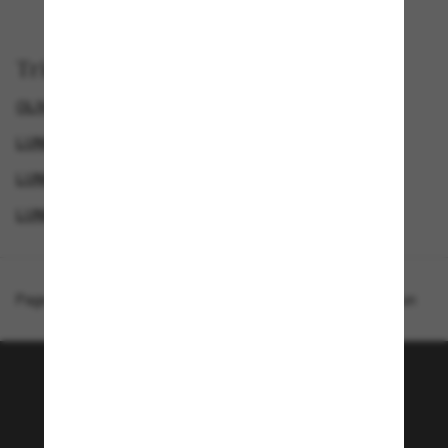
Trier par
OLIVER PEOPLES LUNETTE
LUNETTES DE SOLEIL DE LUXE
LUNETTES DE SOLEIL HOMME
LUNETTES DE SOLEIL FEMME
Page d'accueil
/
Oliver Peoples
/
OV5413SU Cary Grant Sun
Rejoignez la communauté
Sunglass Hut!