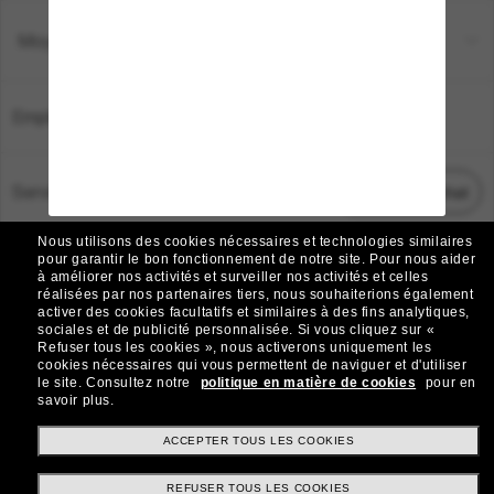
Moyens de paiement
Emplacement:
France
Service Client
Démarrez le chat
Nous utilisons des cookies nécessaires et technologies similaires
TOUS DROITS RÉSERVÉS © 2026 SUNGLASS HUT.
pour garantir le bon fonctionnement de notre site.
Pour nous aider
à améliorer nos activités et surveiller nos activités et celles
Les photos et images sur le site sont publiées à des fins d`illustration.
réalisées par nos partenaires tiers, nous souhaiterions également
activer des cookies facultatifs et similaires à des fins analytiques,
|
|
Avis sur les cookies
Politique de confidentialité
sociales et de publicité personnalisée.
Si vous cliquez sur «
Refuser tous les cookies », nous activerons uniquement les
cookies nécessaires qui vous permettent de naviguer et d'utiliser
|
|
le site.
Consultez notre
politique en matière de cookies
pour en
Conditions Générales
AdChoices
savoir plus.
Do Not Sell My Personal Information
ACCEPTER TOUS LES COOKIES
REFUSER TOUS LES COOKIES