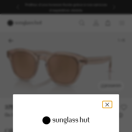
Profitez d’une livraison fluide grâce à nos services
d’expédition dédiés.
1
/
6
ESSAYER
375,00€
Ou 3 versements à partir de
TAEG 0% avec
125,00 €
Oliver Peoples