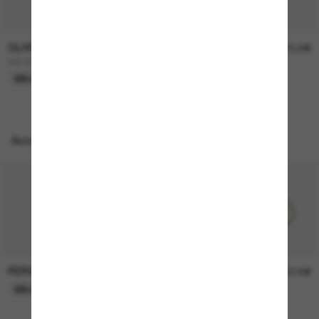
OLIVER PEOPLES
OLIVER PEOPLES
450,00€
315,00€
OV1307ST Adès
OV5478SU Dejeanne
EN LIGNE SEULEMENT
EN LIGNE SEULEMENT
Accessoires parfaits
PERSOL
PERSOL
26,00€
37,00€
EN LIGNE SEULEMENT
EN LIGNE SEULEMENT