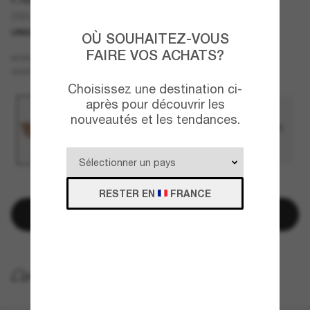
OV5413SU Cary Grant Sun
UNIQUEMENT EN LIGNE
COLLABORATION
OÙ SOUHAITEZ-VOUS
FAIRE VOS ACHATS?
Brun
MONTURE
Rose
VERRES
Choisissez une destination ci-
après pour découvrir les
nouveautés et les tendances.
QUELQUES PIÈCES RESTANTES!
RESTER EN
FRANCE
Ajouter au panier
LIVRAISON À DOMICILE GRATUITE