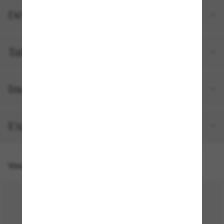
Détails du produit
Tailles et ajustements
Inclus avec votre commande
Expédition et retour gratuits
Vous pourriez aussi aimer