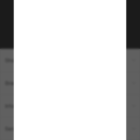
Envie de profiter d’événements VIP, de sélections
exclusives et d’offres comme 10 € de réduction*
sur votre prochain achat ? Abonnez-vous à notre
newsletter. *Les CGV s’appliquent.
Sabonner!
Shopping en ligne
Brands
Informations
Service Client