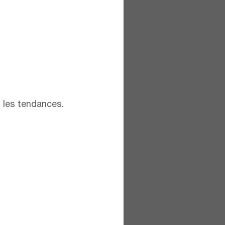
t les tendances.