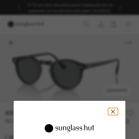
-30 % sur votre deuxième paire | Appliqués lors du
paiement sur les articles à prix plein | ACHETEZ
1
/
6
ESSAYER
400,00€
Ou 3 versements à partir de
TAEG 0% avec
133,33 €
Oliver Peoples