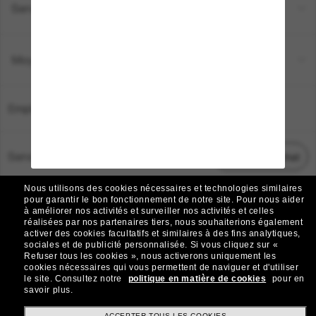
Service Client
Moyens de paiement
Emplacement:
France
Service Client
Démarrez le chat
Nous utilisons des cookies nécessaires et technologies similaires
TOUS DROITS RÉSERVÉS © 2026 SUNGLASS HUT.
pour garantir le bon fonctionnement de notre site.
Pour nous aider
à améliorer nos activités et surveiller nos activités et celles
Les photos et images sur le site sont publiées à des fins d`illustration.
réalisées par nos partenaires tiers, nous souhaiterions également
activer des cookies facultatifs et similaires à des fins analytiques,
|
|
Avis sur les cookies
Politique de confidentialité
sociales et de publicité personnalisée.
Si vous cliquez sur «
Refuser tous les cookies », nous activerons uniquement les
cookies nécessaires qui vous permettent de naviguer et d'utiliser
|
|
le site.
Consultez notre
politique en matière de cookies
pour en
Conditions Générales
AdChoices
savoir plus.
ACCEPTER TOUS LES COOKIES