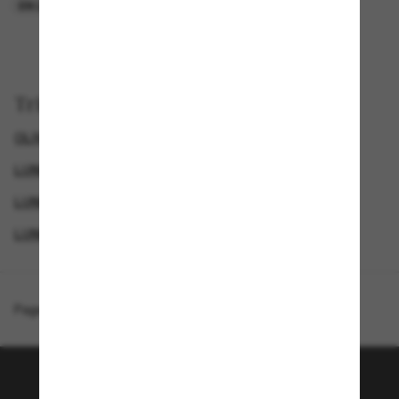
EN LIGNE SEULEMENT
EN LIGNE SEULEMENT
Trier par
OLIVER PEOPLES LUNETTE
LUNETTES DE SOLEIL POLARISANTES POUR HOMME
LUNETTES DE SOLEIL POLARISANTES POUR FEMME
LUNETTES DE SOLEIL DE LUXE
Page d'accueil
/
Oliver Peoples
/
Gregory Peck Sun
Rejoignez la communauté