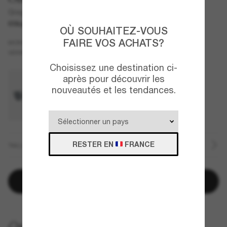
Gregory Peck Sun
COLLABORATION
OÙ SOUHAITEZ-VOUS
FAIRE VOS ACHATS?
Noir
MONTURE
Gris
Polarisant
VERRES
Choisissez une destination ci-
après pour découvrir les
nouveautés et les tendances.
RESTER EN
FRANCE
TAILLE
Ajouter au panier
LIVRAISON À DOMICILE GRATUITE