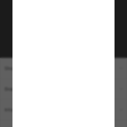
Sunglass Hut!
Envie de profiter d’événements VIP, de sélections
exclusives et d’offres comme 10 € de réduction*
sur votre prochain achat ? Abonnez-vous à notre
newsletter. *Les CGV s’appliquent.
Sabonner!
Shopping en ligne
Brands
Informations