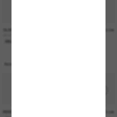
OLIVER PEOPLES
OLIVER PEOPLES
450,00€
315,00€
OV1307ST Adès
OV5478SU Dejeanne
EN LIGNE SEULEMENT
EN LIGNE SEULEMENT
Accessoires parfaits
PERSOL
PERSOL
26,00€
37,00€