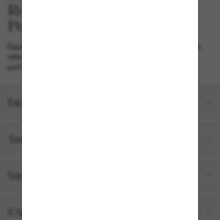
Roger Federer et Oliver
Équilibre parfait entre sport et élégance, R-10 propose une
silhouette classique en goutte d'eau et des détails haute
performance raffinés.
Détails du produit
Tailles et ajustements
Inclus avec votre commande
Expédition et retour gratuits