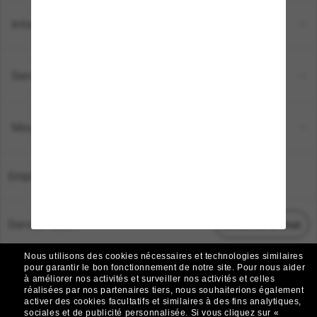
Informations
Service Client
Moyens de paiement
Emplacement:
France
Service Client
Démarrez le chat
Nous utilisons des cookies nécessaires et technologies similaires
TOUS DROITS RÉSERVÉS © 2026 SUNGLASS HUT.
pour garantir le bon fonctionnement de notre site.
Pour nous aider
à améliorer nos activités et surveiller nos activités et celles
Les photos et images sur le site sont publiées à des fins d`illustration.
réalisées par nos partenaires tiers, nous souhaiterions également
activer des cookies facultatifs et similaires à des fins analytiques,
|
|
Avis sur les cookies
Politique de confidentialité
sociales et de publicité personnalisée.
Si vous cliquez sur «