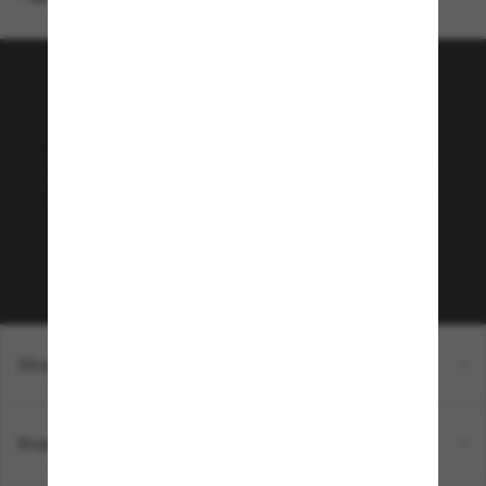
Rejoignez la communauté
Sunglass Hut!
Envie de profiter d’événements VIP, de sélections
exclusives et d’offres comme 10 € de réduction*
sur votre prochain achat ? Abonnez-vous à notre
newsletter. *Les CGV s’appliquent.
Sabonner!
Shopping en ligne
Brands