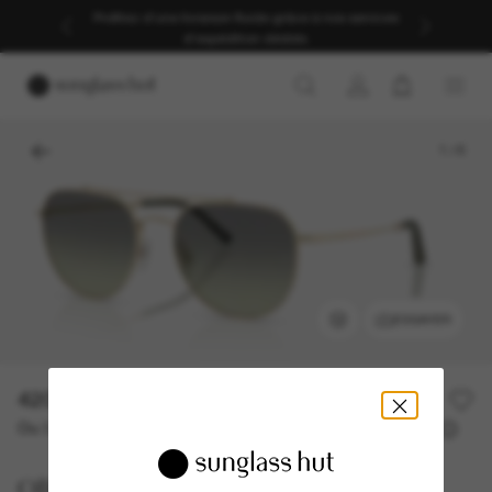
Profitez d’une livraison fluide grâce à nos services
d’expédition dédiés.
1
/
6
ESSAYER
420,00€
Ou 3 versements à partir de
TAEG 0% avec
140,00 €
Oliver Peoples