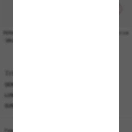
PERSOL
PERSOL
26,00€
37,00€
EN LIGNE SEULEMENT
EN LIGNE SEULEMENT
Trier par
GENDER
LUNETTES DE SOLEIL DE LUXE
LUNETTES DE SOLEIL DE CRÉATEURS
SUNGLASSES BRANDS
Page d'accueil
/
Oliver Peoples
/
R-10