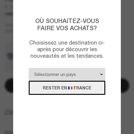
R-10
UNIQUEMENT EN LIGNE
COLLABORATION
OÙ SOUHAITEZ-VOUS
Or
MONTURE
FAIRE VOS ACHATS?
Vert
VERRES
Choisissez une destination ci-
après pour découvrir les
nouveautés et les tendances.
Ajouter au panier
RESTER EN
FRANCE
LIVRAISON À DOMICILE GRATUITE
NOUVEAUTÉ