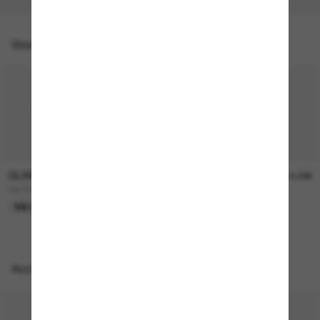
Vous pourriez aussi aimer
OLIVER PEOPLES
OLIVER PEOPLES
450,00€
315,00€
OV1307ST Adès
OV5478SU Dejeanne
EN LIGNE SEULEMENT
EN LIGNE SEULEMENT
Accessoires parfaits