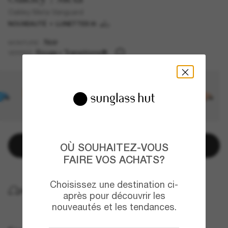
Oakley Meta Vanguard
NOUVEAUTÉ
LUNETTES IA
Noir
MONTURE
Rouge
Transitions®
VERRES
Ajouter au panier
OÙ SOUHAITEZ-VOUS
FAIRE VOS ACHATS?
Choisissez une destination ci-
LIVRAISON À DOMICILE GRATUITE
après pour découvrir les
nouveautés et les tendances.