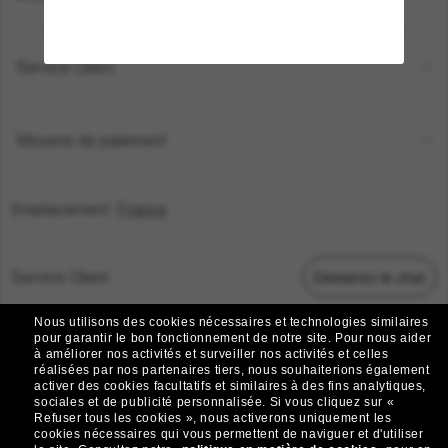
Service Client
Moyens de paiement
Emplacement:
France
Service Client
Démarrez le chat
Nous utilisons des cookies nécessaires et technologies similaires
TOUS DROITS RÉSERVÉS © 2026 SUNGLASS HUT.
pour garantir le bon fonctionnement de notre site.
Pour nous aider
à améliorer nos activités et surveiller nos activités et celles
Les photos et images sur le site sont publiées à des fins d`illustration.
réalisées par nos partenaires tiers, nous souhaiterions également
activer des cookies facultatifs et similaires à des fins analytiques,
|
|
Avis sur les cookies
Politique de confidentialité
sociales et de publicité personnalisée.
Si vous cliquez sur «
Refuser tous les cookies », nous activerons uniquement les
cookies nécessaires qui vous permettent de naviguer et d'utiliser