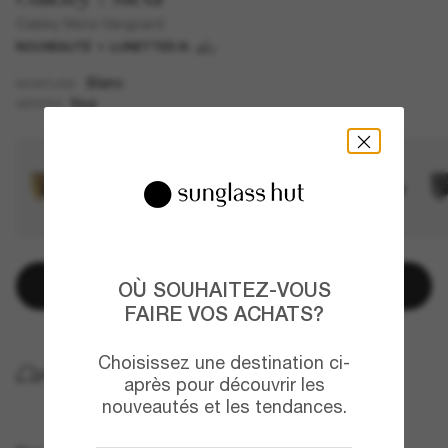
Oakley Meta Vanguard
NOUVEAUTÉ
LUNETTES IA
Blanc
MONTURE
Noir
VERRES
Ajouter au panier
OÙ SOUHAITEZ-VOUS
FAIRE VOS ACHATS?
Choisissez une destination ci-
LIVRAISON À DOMICILE GRATUITE
après pour découvrir les
nouveautés et les tendances.