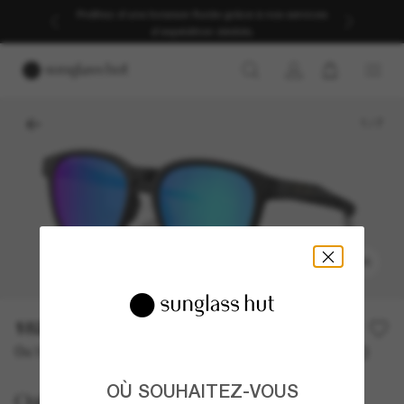
Profitez d’une livraison fluide grâce à nos services
d’expédition dédiés.
1
/
7
ESSAYER
182,00€
Ou 3 versements à partir de
TAEG 0% avec
60,67 €
OÙ SOUHAITEZ-VOUS
Oakley