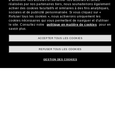
à améliorer nos activités et surveiller nos activités et celles
réalisées par nos partenaires tiers, nous souhaiterions également
Sabonner!
activer des cookies facultatifs et similaires à des fins analytiques,
sociales et de publicité personnalisée.
Si vous cliquez sur «
Refuser tous les cookies », nous activerons uniquement les
cookies nécessaires qui vous permettent de naviguer et d'utiliser
le site.
Consultez notre
politique en matière de cookies
pour en
savoir plus.
Shopping en ligne
ACCEPTER TOUS LES COOKIES
REFUSER TOUS LES COOKIES
Brands
GESTION DES COOKIES
Informations
Service Client
Moyens de paiement