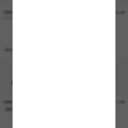
OAKLEY
OAKLEY
227,00€
322,00€
CORRIDOR SQ
OO9501 Velo Kato™
Accessoires parfaits
OAKLEY
OAKLEY
11,00€
11,00€
EN LIGNE SEULEMENT
EN LIGNE SEULEMENT