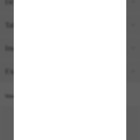
Détails du produit
Tailles et ajustements
Inclus avec votre commande
Expédition et retour gratuits
Vous pourriez aussi aimer