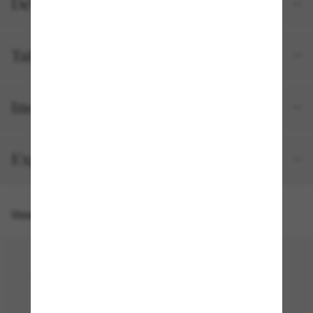
Détails du produit
Tailles et ajustements
Inclus avec votre commande
Expédition et retour gratuits
Vous pourriez aussi aimer