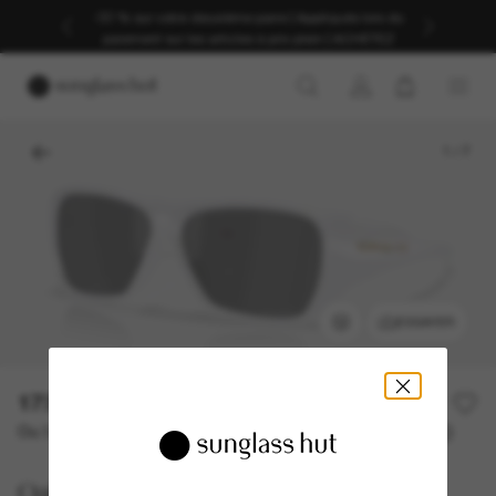
-30 % sur votre deuxième paire | Appliqués lors du
paiement sur les articles à prix plein | ACHETEZ
1
/
7
ESSAYER
173,00€
Ou 3 versements à partir de
TAEG 0% avec
57,67 €
Oakley