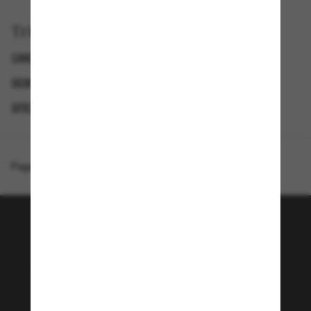
Trier par
OAKLEY LUNETTE
GENDER
SEMAINE DU BLACK FRIDAY : JUSQU'À -50 %
SPECIALDEALS
Page d'accueil
/
Oakley
/
Chaminade
Rejoignez la communauté
Sunglass Hut!
Envie de profiter d’événements VIP, de sélections
exclusives et d’offres comme 10 € de réduction*
sur votre prochain achat ? Abonnez-vous à notre
newsletter. *Les CGV s’appliquent.