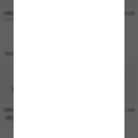
OAKLEY
OAKLEY
227,00€
322,00€
CORRIDOR SQ
OO9501 Velo Kato™
Accessoires parfaits
OAKLEY
OAKLEY
11,00€
11,00€
EN LIGNE SEULEMENT
EN LIGNE SEULEMENT