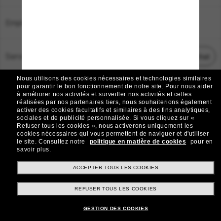
Emplacement:
France
Service Client
Démarrez le chat
Nous utilisons des cookies nécessaires et technologies similaires
TOUS DROITS RÉSERVÉS © 2026 SUNGLASS HUT.
pour garantir le bon fonctionnement de notre site.
Pour nous aider
à améliorer nos activités et surveiller nos activités et celles
Les photos et images sur le site sont publiées à des fins d`illustration.
réalisées par nos partenaires tiers, nous souhaiterions également
activer des cookies facultatifs et similaires à des fins analytiques,
|
|
Avis sur les cookies
Politique de confidentialité
sociales et de publicité personnalisée.
Si vous cliquez sur «
Refuser tous les cookies », nous activerons uniquement les
cookies nécessaires qui vous permettent de naviguer et d'utiliser
|
|
le site.
Consultez notre
politique en matière de cookies
pour en
Conditions Générales
AdChoices
savoir plus.
Do Not Sell My Personal Information
ACCEPTER TOUS LES COOKIES
REFUSER TOUS LES COOKIES
Autres sites du Groupe
GESTION DES COOKIES