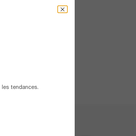
t les tendances.