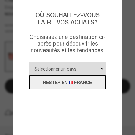
Enigma Ink Latitude Collection
OÙ SOUHAITEZ-VOUS
NOUVEAUTÉ
FAIRE VOS ACHATS?
Brun
MONTURE
Orange
VERRES
Choisissez une destination ci-
après pour découvrir les
nouveautés et les tendances.
RESTER EN
FRANCE
Ajouter au panier
LIVRAISON À DOMICILE GRATUITE