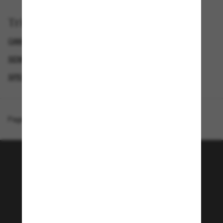
Trier par
OAKLEY LUNETTE
GENDER
SEMAINE DU BLACK FRIDAY : JUSQU'À -50 %
SPECIALDEALS
Page d'accueil
/
Oakley
/
Enigma Ink Latitude Collection
Rejoignez la communauté
Sunglass Hut!
Envie de profiter d’événements VIP, de sélections
exclusives et d’offres comme 10 € de réduction*
sur votre prochain achat ? Abonnez-vous à notre
newsletter. *Les CGV s’appliquent.