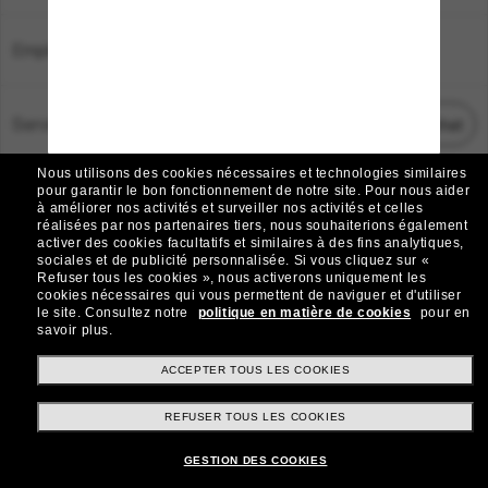
Emplacement:
France
Service Client
Démarrez le chat
Nous utilisons des cookies nécessaires et technologies similaires
TOUS DROITS RÉSERVÉS © 2026 SUNGLASS HUT.
pour garantir le bon fonctionnement de notre site.
Pour nous aider
à améliorer nos activités et surveiller nos activités et celles
Les photos et images sur le site sont publiées à des fins d`illustration.
réalisées par nos partenaires tiers, nous souhaiterions également
activer des cookies facultatifs et similaires à des fins analytiques,
|
|
Avis sur les cookies
Politique de confidentialité
sociales et de publicité personnalisée.
Si vous cliquez sur «
Refuser tous les cookies », nous activerons uniquement les
cookies nécessaires qui vous permettent de naviguer et d'utiliser
|
|
le site.
Consultez notre
politique en matière de cookies
pour en
Conditions Générales
AdChoices
savoir plus.
Do Not Sell My Personal Information
ACCEPTER TOUS LES COOKIES
REFUSER TOUS LES COOKIES
Autres sites du Groupe
GESTION DES COOKIES