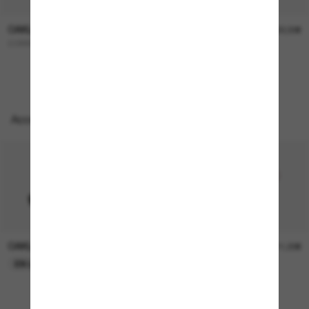
OAKLEY
OAKLEY
227,00€
322,00€
CORRIDOR SQ
OO9501 Velo Kato™
Accessoires parfaits
OAKLEY
OAKLEY
11,00€
11,00€
EN LIGNE SEULEMENT
EN LIGNE SEULEMENT