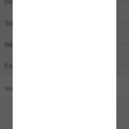
Détails du produit
Tailles et ajustements
Inclus avec votre commande
Expédition et retour gratuits
Vous pourriez aussi aimer