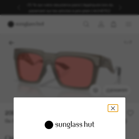
-30 % sur votre deuxième paire | Appliqués lors du
paiement sur les articles à prix plein | ACHETEZ
1
/
7
ESSAYER
200,00€
Ou 3 versements à partir de
TAEG 0% avec
66,67 €
Oakley