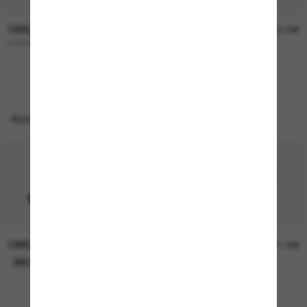
OAKLEY
OAKLEY
227,00€
322,00€
CORRIDOR SQ
OO9501 Velo Kato™
Accessoires parfaits
OAKLEY
OAKLEY
11,00€
11,00€
EN LIGNE SEULEMENT
EN LIGNE SEULEMENT