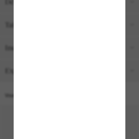
Détails du produit
Tailles et ajustements
Inclus avec votre commande
Expédition et retour gratuits
Vous pourriez aussi aimer