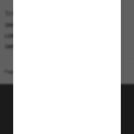
Trier par
OAKLEY LUNETTES DE SOLEIL HOMME
LUNETTES DE SOLEIL POUR LE SPORT
OAKLEY LUNETTE
LUNETTES DE SOLEIL HOMME
Page d'accueil
/
Oakley
/
Sutro Lite
Rejoignez la communauté
Sunglass Hut!
Envie de profiter d’événements VIP, de sélections
exclusives et d’offres comme 10 € de réduction*
sur votre prochain achat ? Abonnez-vous à notre
newsletter. *Les CGV s’appliquent.