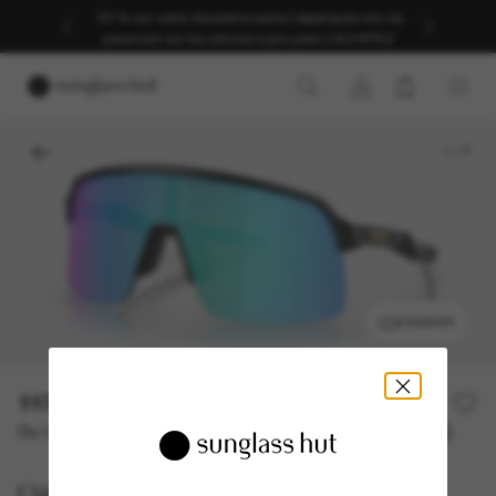
-30 % sur votre deuxième paire | Appliqués lors du
paiement sur les articles à prix plein | ACHETEZ
1
/
7
ESSAYER
197,00€
Ou 3 versements à partir de
TAEG 0% avec
65,67 €
Oakley