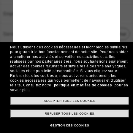
Emplacement:
France
Service Client
Démarrez le chat
Nous utilisons des cookies nécessaires et technologies similaires
TOUS DROITS RÉSERVÉS © 2026 SUNGLASS HUT.
pour garantir le bon fonctionnement de notre site.
Pour nous aider
à améliorer nos activités et surveiller nos activités et celles
Les photos et images sur le site sont publiées à des fins d`illustration.
réalisées par nos partenaires tiers, nous souhaiterions également
activer des cookies facultatifs et similaires à des fins analytiques,
|
|
Avis sur les cookies
Politique de confidentialité
sociales et de publicité personnalisée.
Si vous cliquez sur «
Refuser tous les cookies », nous activerons uniquement les
cookies nécessaires qui vous permettent de naviguer et d'utiliser
|
|
le site.
Consultez notre
politique en matière de cookies
pour en
Conditions Générales
AdChoices
savoir plus.
Do Not Sell My Personal Information
ACCEPTER TOUS LES COOKIES
REFUSER TOUS LES COOKIES
Autres sites du Groupe
GESTION DES COOKIES