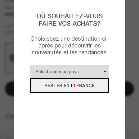
Kylian Mbappé Signature Series Latch™ Panel
DERNIÈRE CHANCE
UNIQUEMENT EN LIGNE
OÙ SOUHAITEZ-VOUS
FAIRE VOS ACHATS?
Gris
MONTURE
Brun
VERRES
Choisissez une destination ci-
après pour découvrir les
nouveautés et les tendances.
RESTER EN
FRANCE
Ajouter au panier
LIVRAISON À DOMICILE GRATUITE