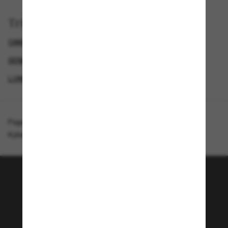
Trier par
OAKLEY LUNETTE
GENDER
SEMAINE DU BLACK FRIDAY : JUSQU'À -50 %
LUNETTES DE SOLEIL DE CRÉATEURS
Page d'accueil
/
Oakley
/
Kylian Mbappé Signature Series Latch™ Panel
Rejoignez la communauté
Sunglass Hut!
Envie de profiter d’événements VIP, de sélections
exclusives et d’offres comme 10 € de réduction*