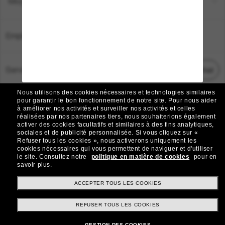
Moyens de paiement
Emplacement:
France
Service Client
Démarrez le chat
Nous utilisons des cookies nécessaires et technologies similaires
TOUS DROITS RÉSERVÉS © 2026 SUNGLASS HUT.
pour garantir le bon fonctionnement de notre site.
Pour nous aider
à améliorer nos activités et surveiller nos activités et celles
Les photos et images sur le site sont publiées à des fins d`illustration.
réalisées par nos partenaires tiers, nous souhaiterions également
activer des cookies facultatifs et similaires à des fins analytiques,
|
|
Avis sur les cookies
Politique de confidentialité
sociales et de publicité personnalisée.
Si vous cliquez sur «
Refuser tous les cookies », nous activerons uniquement les
cookies nécessaires qui vous permettent de naviguer et d'utiliser
|
|
le site.
Consultez notre
politique en matière de cookies
pour en
Conditions Générales
AdChoices
savoir plus.
Do Not Sell My Personal Information
ACCEPTER TOUS LES COOKIES
REFUSER TOUS LES COOKIES
Autres sites du Groupe
GESTION DES COOKIES