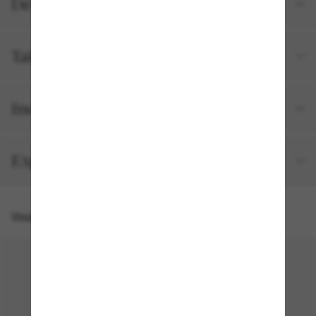
Détails du produit
Tailles et ajustements
Inclus avec votre commande
Expédition et retour gratuits
Vous pourriez aussi aimer