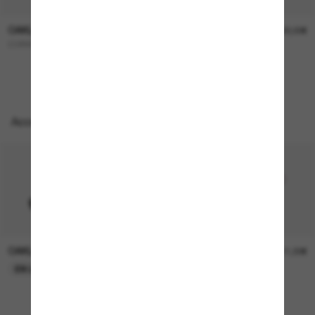
OAKLEY
OAKLEY
227,00€
322,00€
CORRIDOR SQ
OO9501 Velo Kato™
Accessoires parfaits
OAKLEY
OAKLEY
11,00€
11,00€
EN LIGNE SEULEMENT
EN LIGNE SEULEMENT