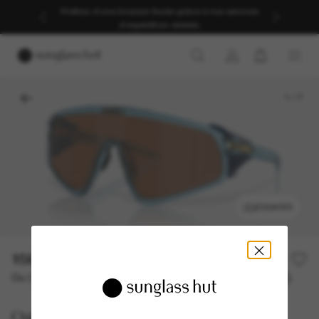
Profitez d’une livraison fluide grâce à nos services
d’expédition dédiés.
1
/
7
ESSAYER
156,80€
224,00€
30% off
Ou 3 versements à partir de
TAEG 0% avec
52,27 €
Oakley