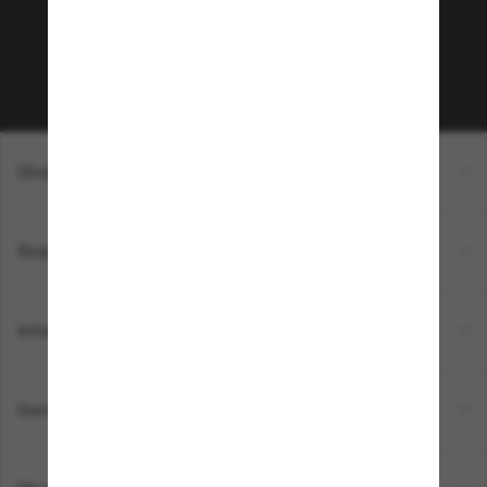
sur votre prochain achat ? Abonnez-vous à notre
newsletter. *Les CGV s’appliquent.
Sabonner!
Shopping en ligne
Brands
Informations
Service Client