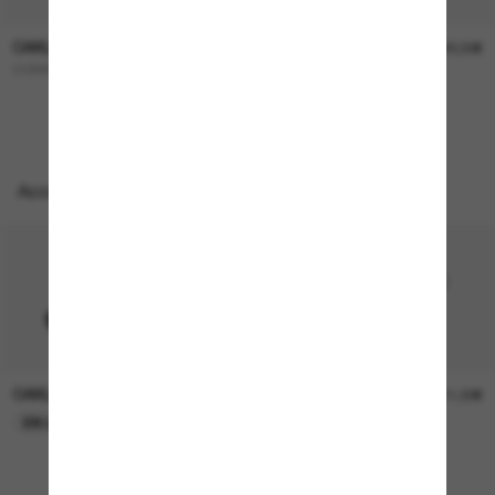
OAKLEY
OAKLEY
227,00€
322,00€
CORRIDOR SQ
OO9501 Velo Kato™
Accessoires parfaits
OAKLEY
OAKLEY
11,00€
11,00€
EN LIGNE SEULEMENT
EN LIGNE SEULEMENT