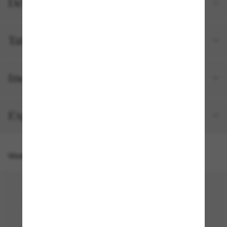
Détails du produit
Tailles et ajustements
Inclus avec votre commande
Expédition et retour gratuits
Vous pourriez aussi aimer