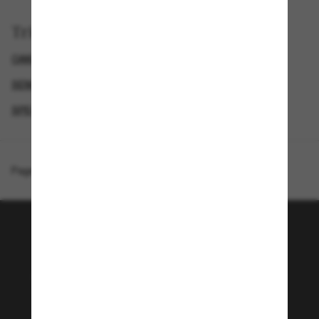
Trier par
OAKLEY LUNETTE
GENDER
SEMAINE DU BLACK FRIDAY : JUSQU'À -50 %
SPECIALDEALS
Page d'accueil
/
Oakley
/
BXTR Polaris Collection
Rejoignez la communauté
Sunglass Hut!
Envie de profiter d’événements VIP, de sélections
exclusives et d’offres comme 10 € de réduction*
sur votre prochain achat ? Abonnez-vous à notre
newsletter. *Les CGV s’appliquent.