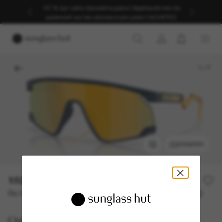
-30 % sur votre deuxième paire | Appliqués lors du
paiement sur les articles à prix plein | ACHETEZ
1
/
7
ESSAYER
182,00€
Ou 3 versements à partir de
TAEG 0% avec
60,67 €
Oakley