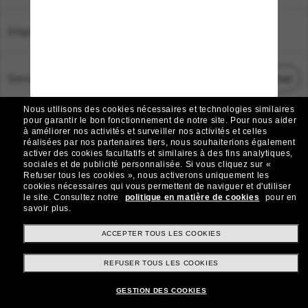
Emplacement:
France
Service Client
Démarrez le chat
Nous utilisons des cookies nécessaires et technologies similaires
TOUS DROITS RÉSERVÉS © 2026 SUNGLASS HUT.
pour garantir le bon fonctionnement de notre site.
Pour nous aider
à améliorer nos activités et surveiller nos activités et celles
Les photos et images sur le site sont publiées à des fins d`illustration.
réalisées par nos partenaires tiers, nous souhaiterions également
activer des cookies facultatifs et similaires à des fins analytiques,
|
|
Avis sur les cookies
Politique de confidentialité
sociales et de publicité personnalisée.
Si vous cliquez sur «
Refuser tous les cookies », nous activerons uniquement les
cookies nécessaires qui vous permettent de naviguer et d'utiliser
|
|
le site.
Consultez notre
politique en matière de cookies
pour en
Conditions Générales
AdChoices
savoir plus.
Do Not Sell My Personal Information
ACCEPTER TOUS LES COOKIES
REFUSER TOUS LES COOKIES
Autres sites du Groupe
GESTION DES COOKIES