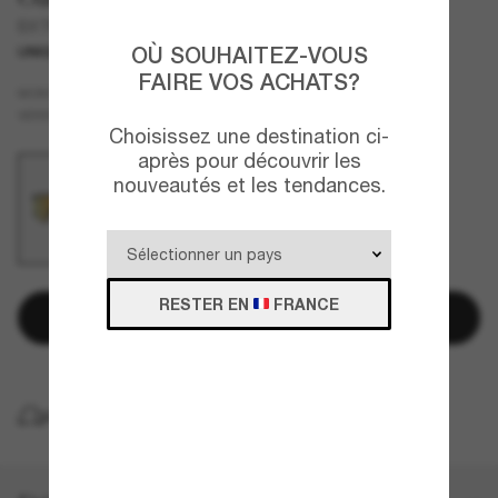
BXTR Polaris Collection
OÙ SOUHAITEZ-VOUS
UNIQUEMENT EN LIGNE
NOUVEAUTÉ
FAIRE VOS ACHATS?
Bleu
MONTURE
Or
VERRES
Choisissez une destination ci-
après pour découvrir les
nouveautés et les tendances.
RESTER EN
FRANCE
Ajouter au panier
LIVRAISON À DOMICILE GRATUITE