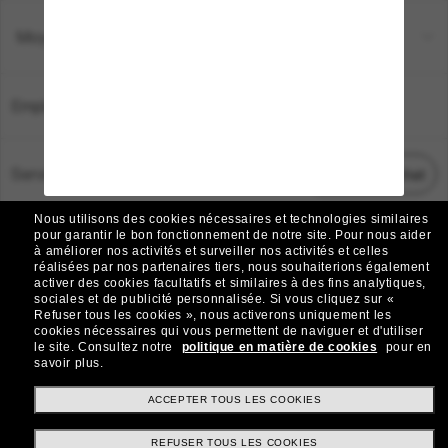
Moyens de paiement
Emplacement:
France
Service Client
Démarrez le chat
Nous utilisons des cookies nécessaires et technologies similaires
TOUS DROITS RÉSERVÉS © 2026 SUNGLASS HUT.
pour garantir le bon fonctionnement de notre site.
Pour nous aider
à améliorer nos activités et surveiller nos activités et celles
Les photos et images sur le site sont publiées à des fins d`illustration.
réalisées par nos partenaires tiers, nous souhaiterions également
activer des cookies facultatifs et similaires à des fins analytiques,
|
|
Avis sur les cookies
Politique de confidentialité
sociales et de publicité personnalisée.
Si vous cliquez sur «
Refuser tous les cookies », nous activerons uniquement les
cookies nécessaires qui vous permettent de naviguer et d'utiliser
|
|
le site.
Consultez notre
politique en matière de cookies
pour en
Conditions Générales
AdChoices
savoir plus.
Do Not Sell My Personal Information
ACCEPTER TOUS LES COOKIES
REFUSER TOUS LES COOKIES