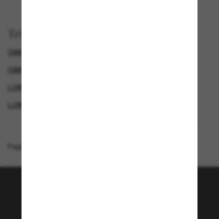
Trier par
OAKLEY LUNETTES DE SOLEIL HOMME
OAKLEY LUNETTE
LUNETTES DE SOLEIL POLARISANTES
LUNETTES DE SOLEIL DE CRÉATEURS
Page d'accueil
/
Oakley
/
Turbine
Rejoignez la communauté
Sunglass Hut!