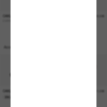
OAKLEY
OAKLEY
227,00€
322,00€
CORRIDOR SQ
OO9501 Velo Kato™
Accessoires parfaits
OAKLEY
OAKLEY
11,00€
11,00€
EN LIGNE SEULEMENT
EN LIGNE SEULEMENT