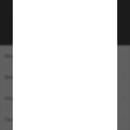
Envie de profiter d’événements VIP, de sélections
exclusives et d’offres comme 10 € de réduction*
sur votre prochain achat ? Abonnez-vous à notre
newsletter. *Les CGV s’appliquent.
Sabonner!
Shopping en ligne
Brands
Informations
Service Client