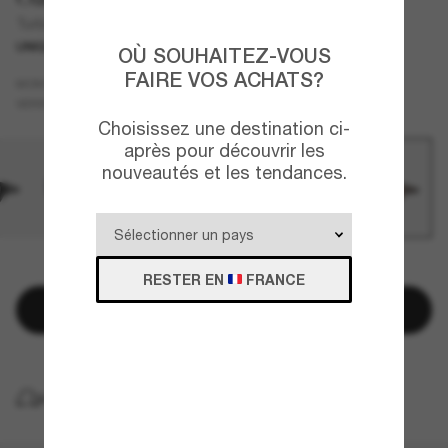
Turbine
UNIQUEMENT EN LIGNE
OÙ SOUHAITEZ-VOUS
FAIRE VOS ACHATS?
Gris
MONTURE
Orange
Polarisant
VERRES
Choisissez une destination ci-
après pour découvrir les
nouveautés et les tendances.
QUELQUES PIÈCES RESTANTES!
RESTER EN
FRANCE
Ajouter au panier
LIVRAISON À DOMICILE GRATUITE