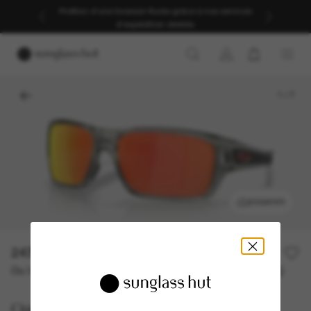
Profitez d’une livraison fluide grâce à nos services
d’expédition dédiés.
1
/
7
ESSAYER
247,00€
Ou 3 versements à partir de
TAEG 0% avec
82,33 €
Oakley