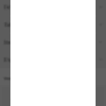
Détails du produit
Tailles et ajustements
Inclus avec votre commande
Expédition et retour gratuits
Vous pourriez aussi aimer