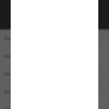
sur votre prochain achat ? Abonnez-vous à notre
newsletter. *Les CGV s’appliquent.
Sabonner!
Shopping en ligne
Brands
Informations
Service Client