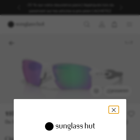
-30 % sur votre deuxième paire | Appliqués lors du
paiement sur les articles à prix plein | ACHETEZ
1
/
7
ESSAYER
197,00€
Ou 3 versements à partir de
TAEG 0% avec
65,67 €
Oakley