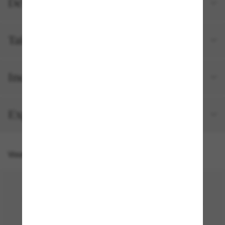
Détails du produit
Tailles et ajustements
Inclus avec votre commande
Expédition et retour gratuits
Vous pourriez aussi aimer