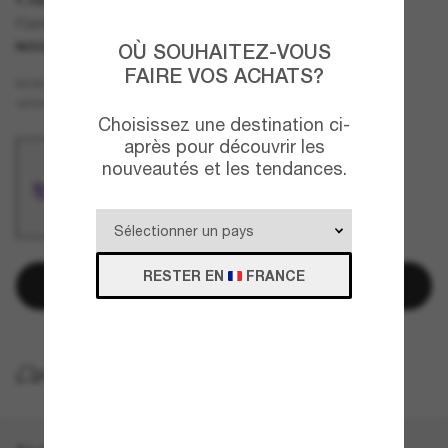
Flak® 2.0 XL On The Green Collection
NOUVEAUTÉ
OÙ SOUHAITEZ-VOUS
FAIRE VOS ACHATS?
Blanc
MONTURE
Violet
VERRES
Choisissez une destination ci-
après pour découvrir les
nouveautés et les tendances.
RESTER EN
FRANCE
Ajouter au panier
LIVRAISON À DOMICILE GRATUITE