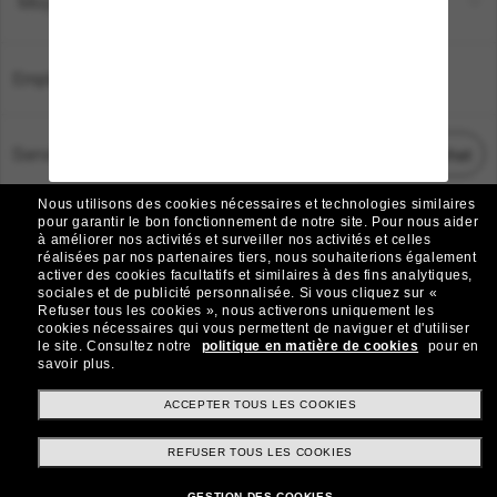
Moyens de paiement
Emplacement:
France
Service Client
Démarrez le chat
Nous utilisons des cookies nécessaires et technologies similaires
TOUS DROITS RÉSERVÉS © 2026 SUNGLASS HUT.
pour garantir le bon fonctionnement de notre site.
Pour nous aider
à améliorer nos activités et surveiller nos activités et celles
Les photos et images sur le site sont publiées à des fins d`illustration.
réalisées par nos partenaires tiers, nous souhaiterions également
activer des cookies facultatifs et similaires à des fins analytiques,
|
|
Avis sur les cookies
Politique de confidentialité
sociales et de publicité personnalisée.
Si vous cliquez sur «
Refuser tous les cookies », nous activerons uniquement les
cookies nécessaires qui vous permettent de naviguer et d'utiliser
|
|
le site.
Consultez notre
politique en matière de cookies
pour en
Conditions Générales
AdChoices
savoir plus.
Do Not Sell My Personal Information
ACCEPTER TOUS LES COOKIES
REFUSER TOUS LES COOKIES
Autres sites du Groupe
GESTION DES COOKIES