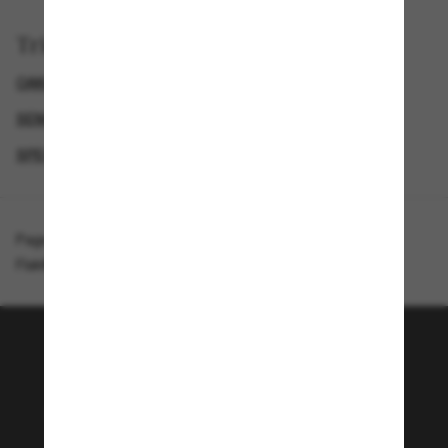
Trier par
OAKLEY LUNETTE
GENDER
SEMAINE DU BLACK FRIDAY : JUSQU'À -50 %
SPECIALDEALS
Page d'accueil
/
Oakley
/
Flak® 2.0 XL On The Green Collection
Rejoignez la communauté
Sunglass Hut!
Envie de profiter d’événements VIP, de sélections
exclusives et d’offres comme 10 € de réduction*