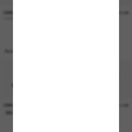
OAKLEY
OAKLEY
227,00€
322,00€
CORRIDOR SQ
OO9501 Velo Kato™
Accessoires parfaits
OAKLEY
OAKLEY
11,00€
11,00€
EN LIGNE SEULEMENT
EN LIGNE SEULEMENT