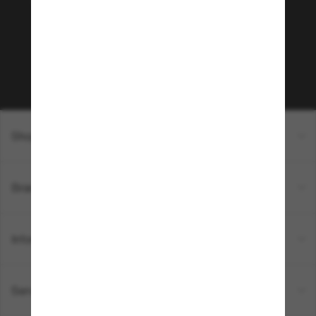
Envie de profiter d’événements VIP, de sélections
exclusives et d’offres comme 10 € de réduction*
sur votre prochain achat ? Abonnez-vous à notre
newsletter. *Les CGV s’appliquent.
Sabonner!
Shopping en ligne
Brands
Informations
Service Client