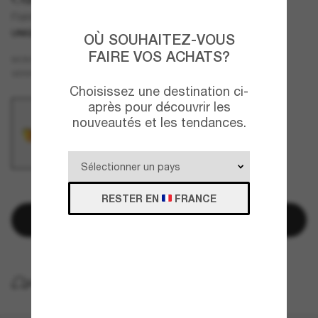
Flak® 2.0 XL Black Camo Collection
UNIQUEMENT EN LIGNE
OÙ SOUHAITEZ-VOUS
FAIRE VOS ACHATS?
Noir
MONTURE
Orange
VERRES
Choisissez une destination ci-
après pour découvrir les
nouveautés et les tendances.
QUELQUES PIÈCES RESTANTES!
RESTER EN
FRANCE
Ajouter au panier
LIVRAISON À DOMICILE GRATUITE