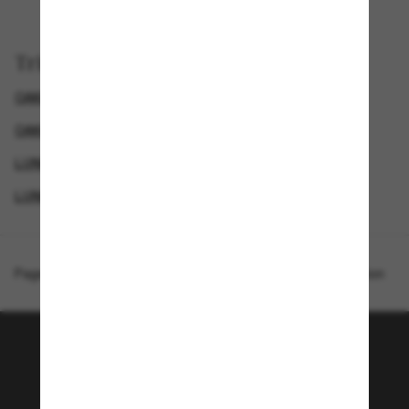
Trier par
OAKLEY LUNETTES DE SOLEIL HOMME
OAKLEY LUNETTE
LUNETTES DE SOLEIL POUR LE SPORT
LUNETTES DE SOLEIL DE CRÉATEURS
Page d'accueil
/
Oakley
/
Flak® 2.0 XL Black Camo Collection
Rejoignez la communauté
Sunglass Hut!