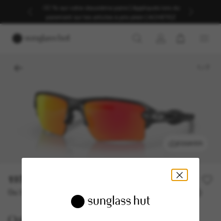
-30 % sur votre deuxième paire | Appliqués lors du
paiement sur les articles à prix plein | ACHETEZ
1
/
7
ESSAYER
197,00€
Ou 3 versements à partir de
TAEG 0% avec
65,67 €
Oakley