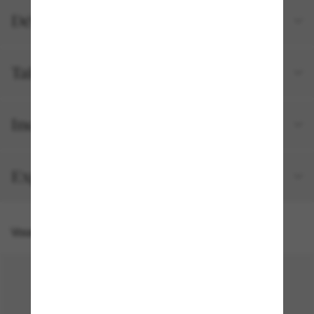
Détails du produit
Tailles et ajustements
Inclus avec votre commande
Expédition et retour gratuits
Vous pourriez aussi aimer