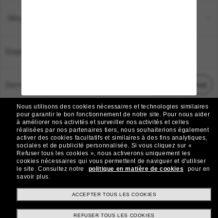
Moyens de paiement
Emplacement:
France
Service Client
Démarrez le chat
Nous utilisons des cookies nécessaires et technologies similaires
TOUS DROITS RÉSERVÉS © 2026 SUNGLASS HUT.
pour garantir le bon fonctionnement de notre site.
Pour nous aider
à améliorer nos activités et surveiller nos activités et celles
Les photos et images sur le site sont publiées à des fins d`illustration.
réalisées par nos partenaires tiers, nous souhaiterions également
activer des cookies facultatifs et similaires à des fins analytiques,
|
|
Avis sur les cookies
Politique de confidentialité
sociales et de publicité personnalisée.
Si vous cliquez sur «
Refuser tous les cookies », nous activerons uniquement les
cookies nécessaires qui vous permettent de naviguer et d'utiliser
|
|
le site.
Consultez notre
politique en matière de cookies
pour en
Conditions Générales
AdChoices
savoir plus.
Do Not Sell My Personal Information
ACCEPTER TOUS LES COOKIES
REFUSER TOUS LES COOKIES