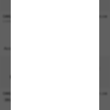
OAKLEY
OAKLEY
227,00€
322,00€
CORRIDOR SQ
OO9501 Velo Kato™
Accessoires parfaits
OAKLEY
OAKLEY
11,00€
11,00€
EN LIGNE SEULEMENT
EN LIGNE SEULEMENT