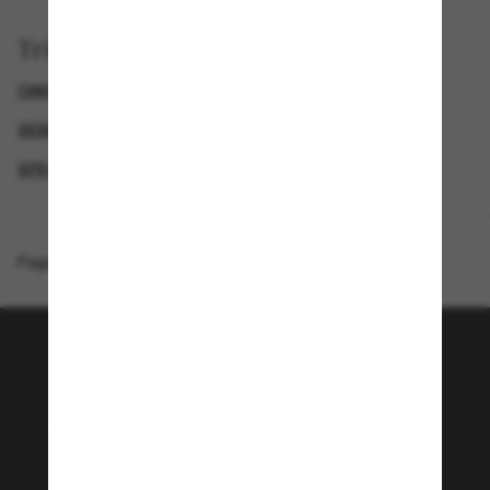
Trier par
OAKLEY LUNETTE
GENDER
SEMAINE DU BLACK FRIDAY : JUSQU'À -50 %
SPECIALDEALS
Page d'accueil
/
Oakley
/
Oakley X Fortnite™ Frogskins™
Rejoignez la communauté
Sunglass Hut!
Envie de profiter d’événements VIP, de sélections
exclusives et d’offres comme 10 € de réduction*
sur votre prochain achat ? Abonnez-vous à notre
newsletter. *Les CGV s’appliquent.