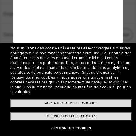
Emplacement:
France
Service Client
Démarrez le chat
Nous utilisons des cookies nécessaires et technologies similaires
TOUS DROITS RÉSERVÉS © 2026 SUNGLASS HUT.
pour garantir le bon fonctionnement de notre site.
Pour nous aider
à améliorer nos activités et surveiller nos activités et celles
Les photos et images sur le site sont publiées à des fins d`illustration.
réalisées par nos partenaires tiers, nous souhaiterions également
activer des cookies facultatifs et similaires à des fins analytiques,
|
|
Avis sur les cookies
Politique de confidentialité
sociales et de publicité personnalisée.
Si vous cliquez sur «
Refuser tous les cookies », nous activerons uniquement les
cookies nécessaires qui vous permettent de naviguer et d'utiliser
|
|
le site.
Consultez notre
politique en matière de cookies
pour en
Conditions Générales
AdChoices
savoir plus.
Do Not Sell My Personal Information
ACCEPTER TOUS LES COOKIES
REFUSER TOUS LES COOKIES
Autres sites du Groupe
GESTION DES COOKIES