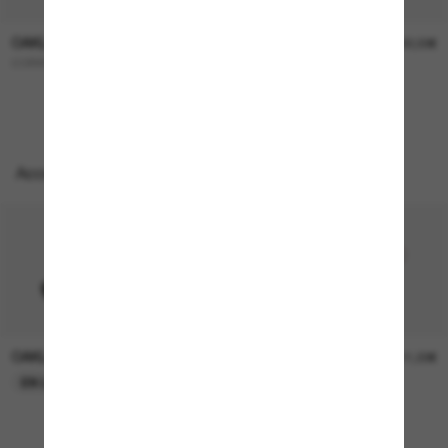
OAKLEY
OAKLEY
227,00€
322,00€
CORRIDOR SQ
OO9501 Velo Kato™
Accessoires parfaits
OAKLEY
OAKLEY
11,00€
11,00€
EN LIGNE SEULEMENT
EN LIGNE SEULEMENT