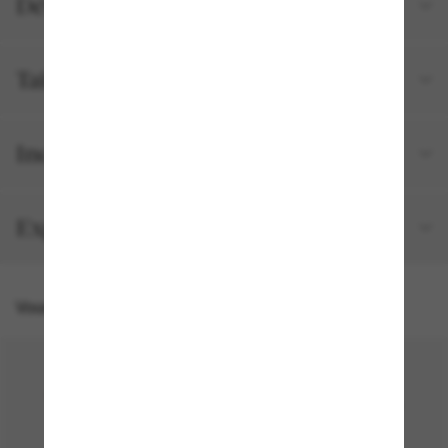
Détails du produit
Tailles et ajustements
Inclus avec votre commande
Expédition et retour gratuits
Vous pourriez aussi aimer