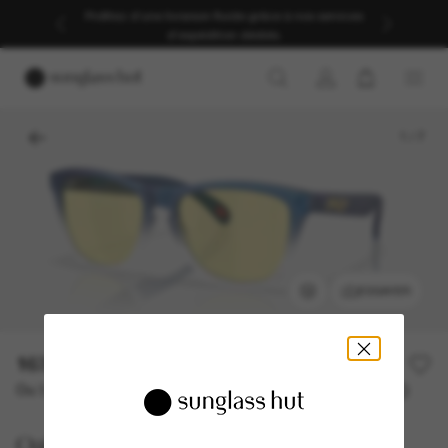
Profitez d’une livraison fluide grâce à nos services
d’expédition dédiés.
1
/
7
ESSAYER
163,00€
Ou 3 versements à partir de
TAEG 0% avec
54,33 €
Oakley