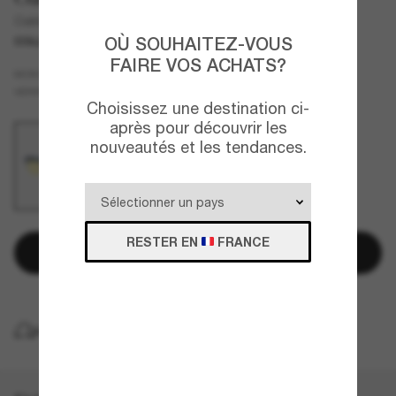
Oakley X Fortnite™ Frogskins™
OÙ SOUHAITEZ-VOUS
COLLABORATION
NOUVEAUTÉ
FAIRE VOS ACHATS?
Bleu
MONTURE
Jaune
VERRES
Choisissez une destination ci-
après pour découvrir les
nouveautés et les tendances.
RESTER EN
FRANCE
Ajouter au panier
LIVRAISON À DOMICILE GRATUITE