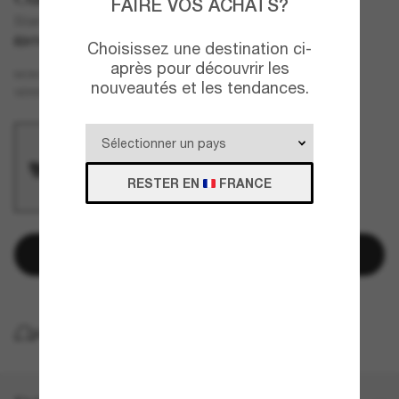
FAIRE VOS ACHATS?
Standard Issue Flak Jacket® XLJ
ÉDITION LIMITÉE
Choisissez une destination ci-
après pour découvrir les
Noir
MONTURE
nouveautés et les tendances.
Gris
Polarisant
VERRES
RESTER EN
FRANCE
Ajouter au panier
LIVRAISON À DOMICILE GRATUITE