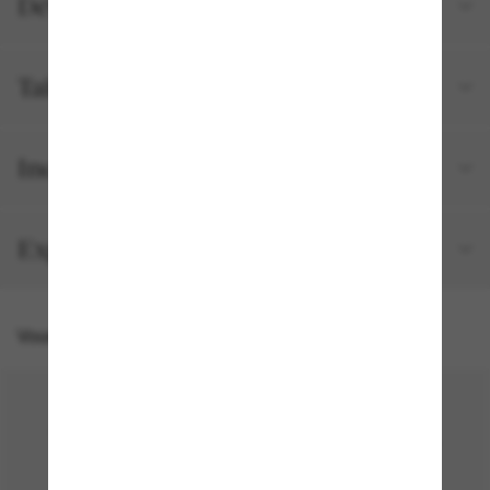
Détails du produit
Tailles et ajustements
Inclus avec votre commande
Expédition et retour gratuits
Vous pourriez aussi aimer