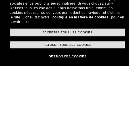
sociales et de publicité personnalisée.
Si vous cliquez sur «
Refuser tous les cookies », nous activerons uniquement les
cookies nécessaires qui vous permettent de naviguer et d'utiliser
le site.
Consultez notre
politique en matière de cookies
pour en
savoir plus.
Shopping en ligne
ACCEPTER TOUS LES COOKIES
REFUSER TOUS LES COOKIES
Brands
GESTION DES COOKIES
Informations
Service Client
Moyens de paiement