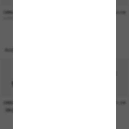
OAKLEY
OAKLEY
227,00€
322,00€
CORRIDOR SQ
OO9501 Velo Kato™
Accessoires parfaits
OAKLEY
OAKLEY
11,00€
11,00€
EN LIGNE SEULEMENT
EN LIGNE SEULEMENT