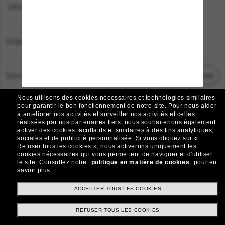
Moyens de paiement
Emplacement:
France
Service Client
Démarrez le chat
Nous utilisons des cookies nécessaires et technologies similaires
TOUS DROITS RÉSERVÉS © 2026 SUNGLASS HUT.
pour garantir le bon fonctionnement de notre site.
Pour nous aider
à améliorer nos activités et surveiller nos activités et celles
Les photos et images sur le site sont publiées à des fins d`illustration.
réalisées par nos partenaires tiers, nous souhaiterions également
activer des cookies facultatifs et similaires à des fins analytiques,
|
|
Avis sur les cookies
Politique de confidentialité
sociales et de publicité personnalisée.
Si vous cliquez sur «
Refuser tous les cookies », nous activerons uniquement les
cookies nécessaires qui vous permettent de naviguer et d'utiliser
|
|
le site.
Consultez notre
politique en matière de cookies
pour en
Conditions Générales
AdChoices
savoir plus.
Do Not Sell My Personal Information
ACCEPTER TOUS LES COOKIES
REFUSER TOUS LES COOKIES
Autres sites du Groupe