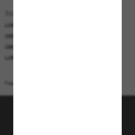
Trier par
LUNETTES DE SOLEIL POUR LE SPORT
OAKLEY LUNETTE
OAKLEY LUNETTES DE SOLEIL HOMME
LUNETTES DE SOLEIL DE CRÉATEURS
Page d'accueil
/
Oakley
/
Ejector
Rejoignez la communauté
Sunglass Hut!
Envie de profiter d’événements VIP, de sélections
exclusives et d’offres comme 10 € de réduction*