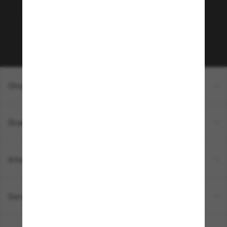
sur votre prochain achat ? Abonnez-vous à notre
newsletter. *Les CGV s’appliquent.
Sabonner!
Shopping en ligne
Brands
Informations
Service Client