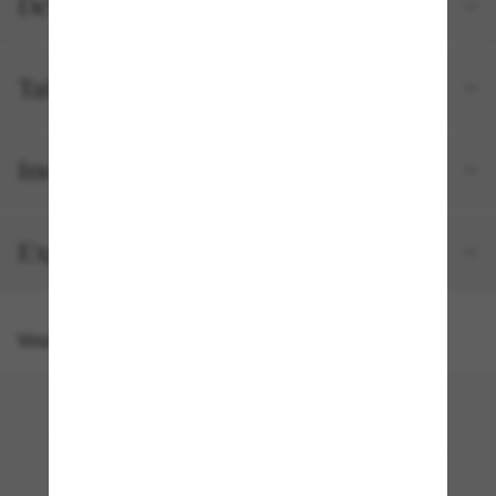
Détails du produit
Tailles et ajustements
Inclus avec votre commande
Expédition et retour gratuits
Vous pourriez aussi aimer