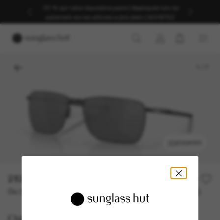
-30 % sur votre deuxième paire | Appliqués lors du
paiement sur les articles à prix plein | ACHETEZ
1
/
7
ESSAYER
212,00€
Ou 3 versements à partir de
TAEG 0% avec
70,67 €
Oakley