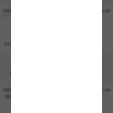
OAKLEY
OAKLEY
227,00€
322,00€
CORRIDOR SQ
OO9501 Velo Kato™
Accessoires parfaits
OAKLEY
OAKLEY
11,00€
11,00€
EN LIGNE SEULEMENT
EN LIGNE SEULEMENT