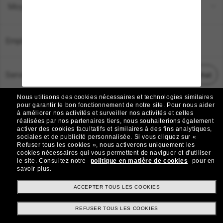
Moyens de paiement
Emplacement:
France
Service Client
Démarrez le chat
Nous utilisons des cookies nécessaires et technologies similaires
TOUS DROITS RÉSERVÉS © 2026 SUNGLASS HUT.
pour garantir le bon fonctionnement de notre site.
Pour nous aider
à améliorer nos activités et surveiller nos activités et celles
Les photos et images sur le site sont publiées à des fins d`illustration.
réalisées par nos partenaires tiers, nous souhaiterions également
activer des cookies facultatifs et similaires à des fins analytiques,
|
|
Avis sur les cookies
Politique de confidentialité
sociales et de publicité personnalisée.
Si vous cliquez sur «
Refuser tous les cookies », nous activerons uniquement les
cookies nécessaires qui vous permettent de naviguer et d'utiliser
|
|
le site.
Consultez notre
politique en matière de cookies
pour en
Conditions Générales
AdChoices
savoir plus.
Do Not Sell My Personal Information
ACCEPTER TOUS LES COOKIES
REFUSER TOUS LES COOKIES
Autres sites du Groupe