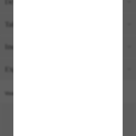
Détails du produit
Tailles et ajustements
Inclus avec votre commande
Expédition et retour gratuits
Vous pourriez aussi aimer