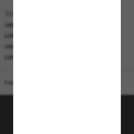
Trier par
OAKLEY LUNETTES DE SOLEIL HOMME
LUNETTES DE SOLEIL POUR LE SPORT
OAKLEY LUNETTE
LUNETTES DE SOLEIL POLARISANTES POUR HOMME
Page d'accueil
/
Oakley
/
Gauge 8
Rejoignez la communauté
Sunglass Hut!
Envie de profiter d’événements VIP, de sélections
exclusives et d’offres comme 10 € de réduction*