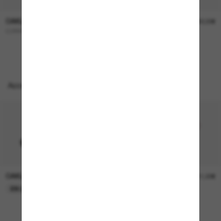
OAKLEY
OAKLEY
227,00€
322,00€
CORRIDOR SQ
OO9501 Velo Kato™
Accessoires parfaits
OAKLEY
OAKLEY
11,00€
11,00€
EN LIGNE SEULEMENT
EN LIGNE SEULEMENT