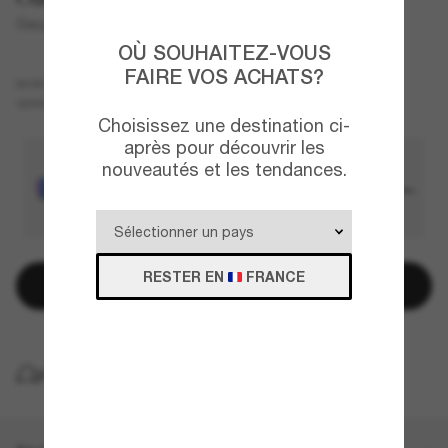
Gauge 8
OÙ SOUHAITEZ-VOUS
FAIRE VOS ACHATS?
Noir
MONTURE
Noir
Polarisant
VERRES
Choisissez une destination ci-
après pour découvrir les
nouveautés et les tendances.
RESTER EN
FRANCE
Ajouter au panier
LIVRAISON À DOMICILE GRATUITE