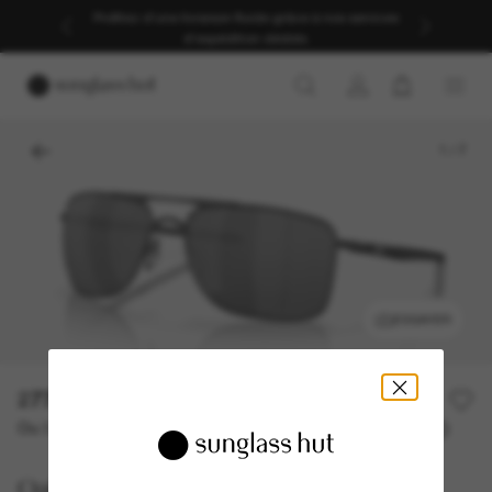
Profitez d’une livraison fluide grâce à nos services
d’expédition dédiés.
1
/
7
ESSAYER
277,00€
Ou 3 versements à partir de
TAEG 0% avec
92,33 €
Oakley