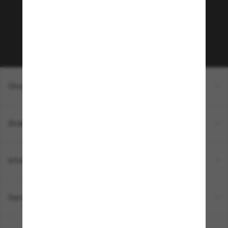
sur votre prochain achat ? Abonnez-vous à notre
newsletter. *Les CGV s’appliquent.
Sabonner!
Shopping en ligne
Brands
Informations
Service Client