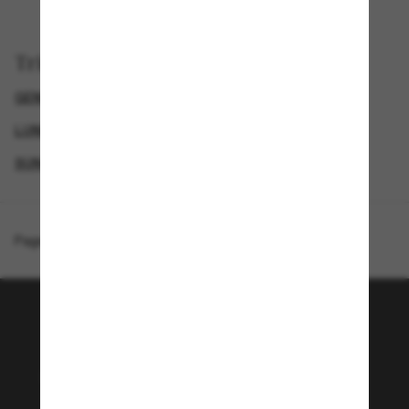
Trier par
GENDER
LUNETTES DE SOLEIL DE LUXE
LUNETTES DE SOLEIL DE CRÉATEURS
SUNGLASSES BRANDS
Page d'accueil
/
Moncler
/
Glisse
Rejoignez la communauté
Sunglass Hut!
Envie de profiter d’événements VIP, de sélections
exclusives et d’offres comme 10 € de réduction*