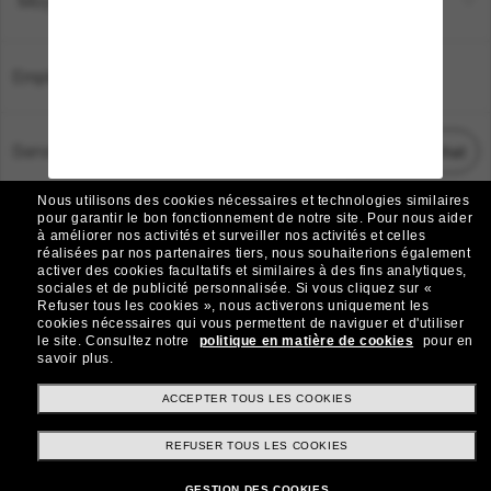
Moyens de paiement
Emplacement:
France
Service Client
Démarrez le chat
Nous utilisons des cookies nécessaires et technologies similaires
TOUS DROITS RÉSERVÉS © 2026 SUNGLASS HUT.
pour garantir le bon fonctionnement de notre site.
Pour nous aider
à améliorer nos activités et surveiller nos activités et celles
Les photos et images sur le site sont publiées à des fins d`illustration.
réalisées par nos partenaires tiers, nous souhaiterions également
activer des cookies facultatifs et similaires à des fins analytiques,
|
|
Avis sur les cookies
Politique de confidentialité
sociales et de publicité personnalisée.
Si vous cliquez sur «
Refuser tous les cookies », nous activerons uniquement les
cookies nécessaires qui vous permettent de naviguer et d'utiliser
|
|
le site.
Consultez notre
politique en matière de cookies
pour en
Conditions Générales
AdChoices
savoir plus.
Do Not Sell My Personal Information
ACCEPTER TOUS LES COOKIES
REFUSER TOUS LES COOKIES
Autres sites du Groupe
GESTION DES COOKIES