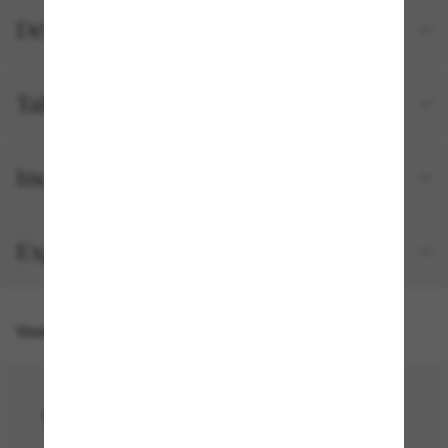
Détails du produit
Tailles et ajustements
Inclus avec votre commande
Expédition et retour gratuits
Vous pourriez aussi aimer