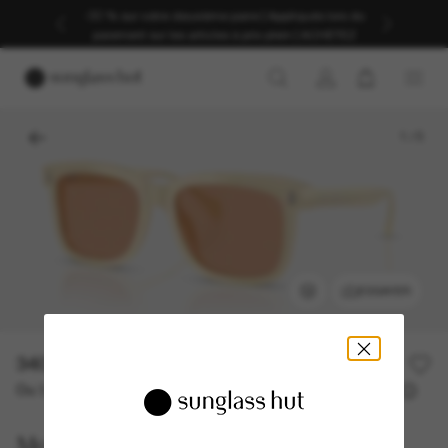
-30 % sur votre deuxième paire | Appliqués lors du
paiement sur les articles à prix plein | ACHETEZ
1
/
5
ESSAYER
340,00€
Ou 3 versements à partir de
TAEG 0% avec
113,33 €
Moncler