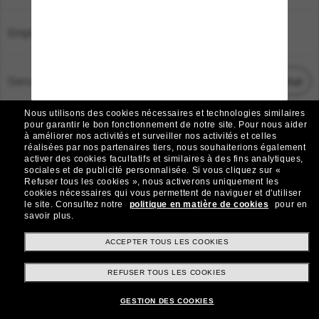
Emplacement:
France
Service Client
Démarrez le chat
Nous utilisons des cookies nécessaires et technologies similaires
TOUS DROITS RÉSERVÉS © 2026 SUNGLASS HUT.
pour garantir le bon fonctionnement de notre site.
Pour nous aider
à améliorer nos activités et surveiller nos activités et celles
Les photos et images sur le site sont publiées à des fins d`illustration.
réalisées par nos partenaires tiers, nous souhaiterions également
activer des cookies facultatifs et similaires à des fins analytiques,
|
|
Avis sur les cookies
Politique de confidentialité
sociales et de publicité personnalisée.
Si vous cliquez sur «
Refuser tous les cookies », nous activerons uniquement les
cookies nécessaires qui vous permettent de naviguer et d'utiliser
|
|
le site.
Consultez notre
politique en matière de cookies
pour en
Conditions Générales
AdChoices
savoir plus.
Do Not Sell My Personal Information
ACCEPTER TOUS LES COOKIES
REFUSER TOUS LES COOKIES
Autres sites du Groupe
GESTION DES COOKIES