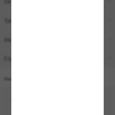
Détails du produit
Tailles et ajustements
Inclus avec votre commande
Expédition et retour gratuits
Vous pourriez aussi aimer