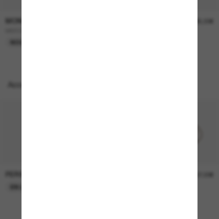
MONCLER
MONCLER
240,00€
385,00€
ME6024 Vantos
VIZLA
NOUVEAUTÉ
EN LIGNE SEULEMENT
Accessoires parfaits
PERSOL
PERSOL
26,00€
37,00€
EN LIGNE SEULEMENT
EN LIGNE SEULEMENT