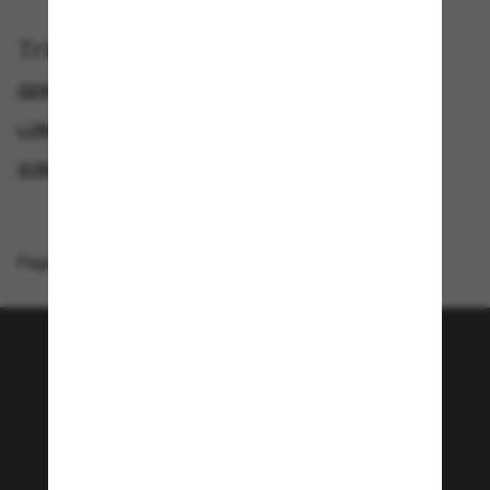
Trier par
GENDER
LUNETTES DE SOLEIL DE LUXE
LUNETTES DE SOLEIL DE CRÉATEURS
SUNGLASSES BRANDS
Page d'accueil
/
Moncler
/
ME6018 Valaire
Rejoignez la communauté
Sunglass Hut!
Envie de profiter d’événements VIP, de sélections
exclusives et d’offres comme 10 € de réduction*
sur votre prochain achat ? Abonnez-vous à notre
newsletter. *Les CGV s’appliquent.