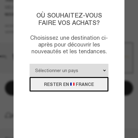
ME6018 Valaire
OÙ SOUHAITEZ-VOUS
NOUVEAUTÉ
FAIRE VOS ACHATS?
Blanc
MONTURE
Brun
VERRES
Choisissez une destination ci-
après pour découvrir les
nouveautés et les tendances.
RESTER EN
FRANCE
Ajouter au panier
LIVRAISON À DOMICILE GRATUITE